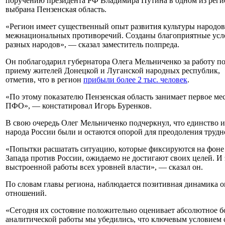
поручению президента РФ Владимира Путина в одном из регио
выбрана Пензенская область.
«Регион имеет существенный опыт развития культуры народов
межнациональных противоречий. Созданы благоприятные усл
разных народов», — сказал заместитель полпреда.
Он поблагодарил губернатора Олега Мельниченко за работу п
приему жителей Донецкой и Луганской народных республик,
отметив, что в регион
прибыли более 2 тыс. человек
.
«По этому показателю Пензенская область занимает первое мес
ПФО», — констатировал Игорь Буренков.
В свою очередь Олег Мельниченко подчеркнул, что единство 
народа России были и остаются опорой для преодоления трудн
«Попытки расшатать ситуацию, которые фиксируются на фон
Запада против России, ожидаемо не достигают своих целей. И 
выстроенной работы всех уровней власти», — сказал он.
По словам главы региона, наблюдается позитивная динамика
отношений.
«Сегодня их состояние положительно оценивает абсолютное б
аналитической работы мы убедились, что ключевым условием 