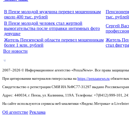
В Пензе молодой мужчина перевел мошенникам
Пенсионерк
около 400 тыс. рублей
тыс. рублей
В Пензе молодой человек стал жертвой
Сергей Вас
вымогательства после отправки интимных фото
профессио
девушке
Житель Пензенской области перевел мошенникам
Житель Пен
более 1 млн. рублей
стал фигур
Все новости
2007–2026 © Информационное агентство «PenzaNews». Все права защищены
При цитировании материалов гиперссылка на
https://penzanews.ru
обязательн
Свидетельство о регистрации СМИ ИА №ФС77-31297 выдано Россвязьохранку
Адрес: 440034, г. Пенза, ул. Калинина, 119А. Телефоны: +7(8412)
999-101, 24
На сайте используются сервисы веб-аналитики «Яндекс.Метрика» и LiveInter
Об агентстве
Реклама