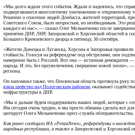
«Мы долго ждали этого события. Ждали и надеялись, что справ
подвергавшиеся многолетнему уничижению и откровенному те
Решение о спасении людей Донбасса, жителей территорий, пре
Советского Союза, было непростым, но необходимым. Это реше
каждого из нас», — сказал Олег Мельниченко после завершен
принятии ДНР, ЛНР, Запорожской и Херсонской областей в сост
Большого Кремлевского дворца в пятницу, 30 сентября.
«Жители Донецка и Луганска, Херсона и Запорожья проявили
стойкость. Голосуя на референдуме под обстрелами, они подтв
намерение быть с Россией. Вот она — истинная демократия —
народа. И это, без преувеличения, свершение новой эпохи», —
региона.
Он напомнил также, что Пензенская область протянула руку 
взяла шефство над Пологовским районом
, оказывает содейств
инфраструктуры в ДНР.
«Мы и дальше будем поддерживать наших людей, которые с сег
Им сегодня очень трудно, и мы просто обязаны сделать все д
цитирует Олега Мельниченко пресс-служба облправительства.
Как ранее сообщало ИА «PenzaNews», референдумы о вхождении
народных республиках, а также в Запорожской и Херсонской об