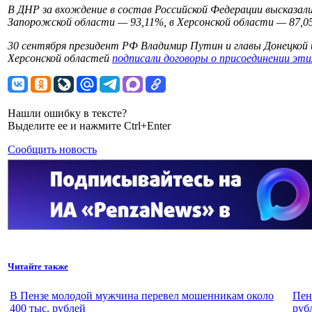
В ДНР за вхождение в состав Российской Федерации высказали
Запорожской области — 93,11%, в Херсонской области — 87,0
30 сентября президент РФ Владимир Путин и главы Донецкой 
Херсонской областей
подписали договоры о присоединении этих
Нашли ошибку в тексте?
Выделите ее и нажмите Ctrl+Enter
Сообщить новость
Читайте также
В Пензе молодой мужчина перевел мошенникам около
Пен
400 тыс. рублей
руб