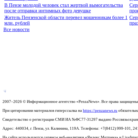
В Пензе молодой человек стал жертвой вымогательства
Сер
после отправки интимных фото девушке
про
Житель Пензенской области перевел мошенникам более 1
Сер
млн. рублей
пра
Все новости
2007–2026 © Информационное агентство «PenzaNews». Все права защищены
При цитировании материалов гиперссылка на
https://penzanews.ru
обязательн
Свидетельство о регистрации СМИ ИА №ФС77-31297 выдано Россвязьохранку
Адрес: 440034, г. Пенза, ул. Калинина, 119А. Телефоны: +7(8412)
999-101, 24
На сайте используются сервисы веб-аналитики «Яндекс.Метрика» и LiveInter