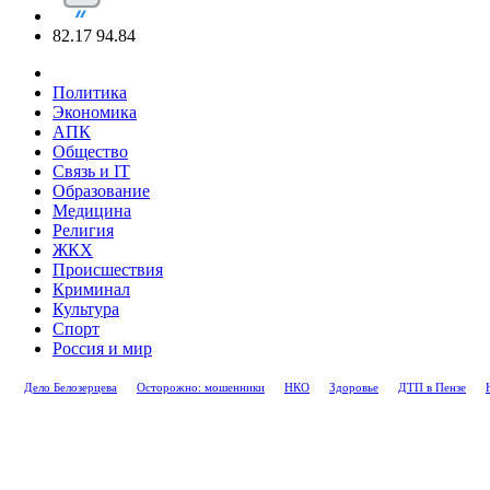
82.17
94.84
Политика
Экономика
АПК
Общество
Связь и IT
Образование
Медицина
Религия
ЖКХ
Происшествия
Криминал
Культура
Спорт
Россия и мир
Дело Белозерцева
Осторожно: мошенники
НКО
Здоровье
ДТП в Пензе