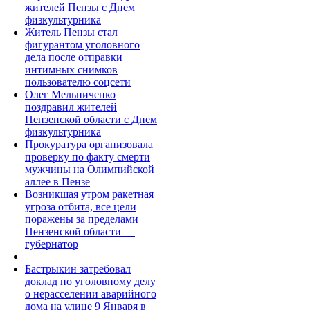
жителей Пензы с Днем
физкультурника
Житель Пензы стал
фигурантом уголовного
дела после отправки
интимных снимков
пользователю соцсети
Олег Мельниченко
поздравил жителей
Пензенской области с Днем
физкультурника
Прокуратура организовала
проверку по факту смерти
мужчины на Олимпийской
аллее в Пензе
Возникшая утром ракетная
угроза отбита, все цели
поражены за пределами
Пензенской области —
губернатор
Бастрыкин затребовал
доклад по уголовному делу
о нерасселении аварийного
дома на улице 9 Января в