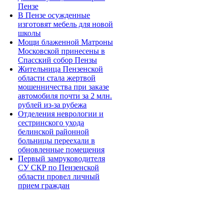
Пензе
В Пензе осужденные
изготовят мебель для новой
школы
Мощи блаженной Матроны
Московской принесены в
Спасский собор Пензы
Жительница Пензенской
области стала жертвой
мошенничества при заказе
автомобиля почти за 2 млн.
рублей из-за рубежа
Отделения неврологии и
сестринского ухода
белинской районной
больницы переехали в
обновленные помещения
Первый замруководителя
СУ СКР по Пензенской
области провел личный
прием граждан