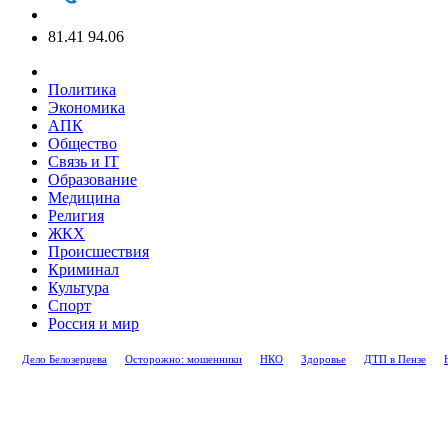
81.41
94.06
Политика
Экономика
АПК
Общество
Связь и IT
Образование
Медицина
Религия
ЖКХ
Происшествия
Криминал
Культура
Спорт
Россия и мир
Дело Белозерцева
Осторожно: мошенники
НКО
Здоровье
ДТП в Пензе