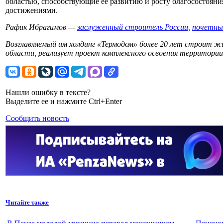
областью, способствующие ее развитию и росту благосостояни
достижениями.
Рафик Ибрагимов —
заслуженный строитель России
,
почетны
Возглавляемый им холдинг «Термодом» более 20 лет строит ж
области, реализует проект комплексного освоения территори
Нашли ошибку в тексте?
Выделите ее и нажмите Ctrl+Enter
Сообщить новость
Читайте также