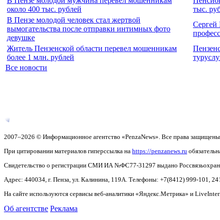
В Пензе молодой мужчина перевел мошенникам
Пенсион
около 400 тыс. рублей
тыс. ру
В Пензе молодой человек стал жертвой
Сергей 
вымогательства после отправки интимных фото
профес
девушке
Житель Пензенской области перевел мошенникам
Пензенс
более 1 млн. рублей
туруслу
Все новости
2007–2026 © Информационное агентство «PenzaNews». Все права защищены
При цитировании материалов гиперссылка на
https://penzanews.ru
обязательн
Свидетельство о регистрации СМИ ИА №ФС77-31297 выдано Россвязьохранку
Адрес: 440034, г. Пенза, ул. Калинина, 119А. Телефоны: +7(8412)
999-101, 24
На сайте используются сервисы веб-аналитики «Яндекс.Метрика» и LiveInter
Об агентстве
Реклама