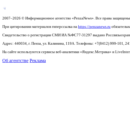
2007–2026 © Информационное агентство «PenzaNews». Все права защищены
При цитировании материалов гиперссылка на
https://penzanews.ru
обязательн
Свидетельство о регистрации СМИ ИА №ФС77-31297 выдано Россвязьохранку
Адрес: 440034, г. Пенза, ул. Калинина, 119А. Телефоны: +7(8412)
999-101, 24
На сайте используются сервисы веб-аналитики «Яндекс.Метрика» и LiveInter
Об агентстве
Реклама