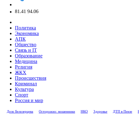
81.41
94.06
Политика
Экономика
АПК
Общество
Связь и IT
Образование
Медицина
Религия
ЖКХ
Происшествия
Криминал
Культура
Спорт
Россия и мир
Дело Белозерцева
Осторожно: мошенники
НКО
Здоровье
ДТП в Пензе