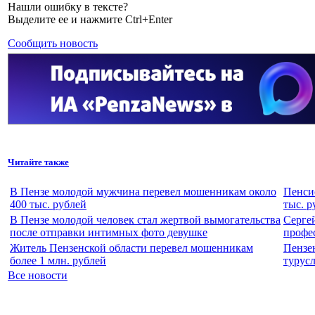
Нашли ошибку в тексте?
Выделите ее и нажмите Ctrl+Enter
Сообщить новость
Читайте также
В Пензе молодой мужчина перевел мошенникам около
Пенси
400 тыс. рублей
тыс. р
В Пензе молодой человек стал жертвой вымогательства
Серге
после отправки интимных фото девушке
профе
Житель Пензенской области перевел мошенникам
Пензе
более 1 млн. рублей
турус
Все новости