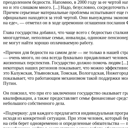
преодолением бедности. Напомню, в 2000 году за ее чертой на
но и это слишком много. [...] Надо, безусловно, сосредоточит
Причем серьезные материальные проблемы испытывают еще гор
официально находятся за этой чертой. Они вынуждены эконом
на еде», — отметил он в ходе церемонии оглашения послания 
Глава государства добавил, что чаще всего с бедностью сталки
многодетные, неполные семьи, инвалиды, одинокие пенсионер
не могут найти хорошо оплачиваемую работу.
«Причин для бедности на самом деле — не только в нашей стр
— очень много, но она всегда буквально придавливает человек
жизненных перспектив. Государство должно помочь людям [..
некоторых наших регионов показывает, что можно эффективно 
это Калужская, Ульяновская, Томская, Вологодская, Нижегород
показывает, что работающим механизмом такой поддержки мож
Путин.
Он пояснил, что при его заключении государство оказывает 
квалификации, а также предоставляет семье финансовые средс
небольшого собственного дела.
«Подчеркну: для каждого предлагается индивидуальная прогр
исходя из конкретной ситуации. При этом человек, который бер
на себя берет одновременно и определенные обязательства — 