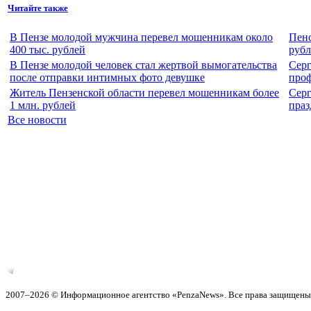
Читайте также
В Пензе молодой мужчина перевел мошенникам около
Пенс
400 тыс. рублей
рубл
В Пензе молодой человек стал жертвой вымогательства
Серг
после отправки интимных фото девушке
про
Житель Пензенской области перевел мошенникам более
Серг
1 млн. рублей
пра
Все новости
2007–2026 © Информационное агентство «PenzaNews». Все права защищены