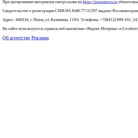
При цитировании материалов гиперссылка на
https://penzanews.ru
обязательн
Свидетельство о регистрации СМИ ИА №ФС77-31297 выдано Россвязьохранку
Адрес: 440034, г. Пенза, ул. Калинина, 119А. Телефоны: +7(8412)
999-101, 24
На сайте используются сервисы веб-аналитики «Яндекс.Метрика» и LiveInter
Об агентстве
Реклама