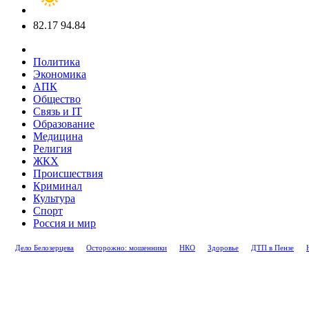
82.17
94.84
Политика
Экономика
АПК
Общество
Связь и IT
Образование
Медицина
Религия
ЖКХ
Происшествия
Криминал
Культура
Спорт
Россия и мир
Дело Белозерцева
Осторожно: мошенники
НКО
Здоровье
ДТП в Пензе