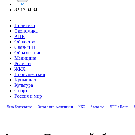
82.17
94.84
Политика
Экономика
АПК
Общество
Связь и IT
Образование
Медицина
Религия
ЖКХ
Происшествия
Криминал
Культура
Спорт
Россия и мир
Дело Белозерцева
Осторожно: мошенники
НКО
Здоровье
ДТП в Пензе