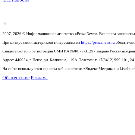
2007–2026 © Информационное агентство «PenzaNews». Все права защищены
При цитировании материалов гиперссылка на
https://penzanews.ru
обязательн
Свидетельство о регистрации СМИ ИА №ФС77-31297 выдано Россвязьохранку
Адрес: 440034, г. Пенза, ул. Калинина, 119А. Телефоны: +7(8412)
999-101, 24
На сайте используются сервисы веб-аналитики «Яндекс.Метрика» и LiveInter
Об агентстве
Реклама