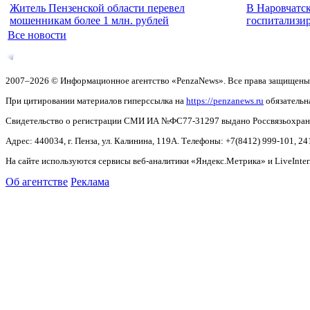
Житель Пензенской области перевел
В Наровчатс
мошенникам более 1 млн. рублей
госпитализир
Все новости
2007–2026 © Информационное агентство «PenzaNews». Все права защищены
При цитировании материалов гиперссылка на
https://penzanews.ru
обязательн
Свидетельство о регистрации СМИ ИА №ФС77-31297 выдано Россвязьохранку
Адрес: 440034, г. Пенза, ул. Калинина, 119А. Телефоны: +7(8412)
999-101, 24
На сайте используются сервисы веб-аналитики «Яндекс.Метрика» и LiveInter
Об агентстве
Реклама