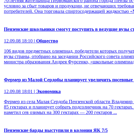
70-летняя жительница Первомайского района города Пензы ос
условно за сбыт товаров и продукции, не отвечающих требова
потребителей. Она торговала спиртосодержащей жидкостью «М
Пензенские школьники смогут поступить в ведущие вузы с
12.09.08 18:10
| Общество
106 видов предметных олимпиад, победители которых получат
вузы страны, отобрано на заседании Российского совета оли
министра образования Андрея Фурсенко, «школьные олимпиады
Фермер из Малой Сердобы планирует увеличить посевные 
12.09.08 18:01
| Экономика
Фермер из села Малая Сердоба Пензенской области Владимир
85 гектарах и планирует собрать подсолнечник на 70 гектарах
наметил сев озимых на 300 гектарах — 200 гектаров ...
Пензенские барды выступили в колонии ЯК 7/5