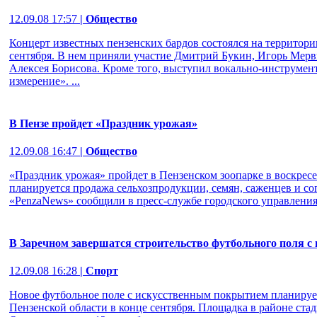
12.09.08 17:57
| Общество
Концерт известных пензенских бардов состоялся на территори
сентября. В нем приняли участие Дмитрий Букин, Игорь Мерв
Алексея Борисова. Кроме того, выступил вокально-инструмен
измерение». ...
В Пензе пройдет «Праздник урожая»
12.09.08 16:47
| Общество
«Праздник урожая» пройдет в Пензенском зоопарке в воскресен
планируется продажа сельхозпродукции, семян, саженцев и с
«PenzaNews» сообщили в пресс-службе городского управления
В Заречном завершатся строительство футбольного поля 
12.09.08 16:28
| Спорт
Новое футбольное поле с искусственным покрытием планирует
Пензенской области в конце сентября. Площадка в районе ста