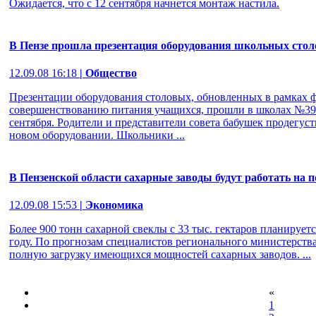
Ожидается, что с 12 сентября начнется монтаж настила.
В Пензе прошла презентация оборудования школьных сто
12.09.08 16:18
| Общество
Презентации оборудования столовых, обновленных в рамках 
совершенствованию питания учащихся, прошли в школах №39 и
сентября. Родители и представители совета бабушек продегус
новом оборудовании. Школьники ...
В Пензенской области сахарные заводы будут работать на
12.09.08 15:53
| Экономика
Более 900 тонн сахарной свеклы с 33 тыс. гектаров планируетс
году. По прогнозам специалистов регионального министерства 
полную загрузку имеющихся мощностей сахарных заводов. ...
«
1