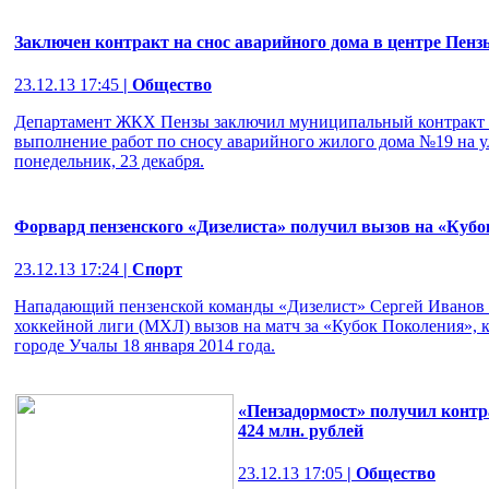
Заключен контракт на снос аварийного дома в центре Пенз
23.12.13 17:45
| Общество
Департамент ЖКХ Пензы заключил муниципальный контракт
выполнение работ по сносу аварийного жилого дома №19 на у
понедельник, 23 декабря.
Форвард пензенского «Дизелиста» получил вызов на «Куб
23.12.13 17:24
| Спорт
Нападающий пензенской команды «Дизелист» Сергей Иванов
хоккейной лиги (МХЛ) вызов на матч за «Кубок Поколения», 
городе Учалы 18 января 2014 года.
«Пензадормост» получил контр
424 млн. рублей
23.12.13 17:05
| Общество