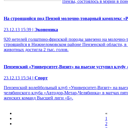
Пензы, состоялось в мэрии в пон
На строящийся под Пензой молочно-товарный комплекс «Ру
23.12.13 15:39
| Экономика
920 нетелей голштино-фризской породы завезено на молочно-
строящийся в Нижнеломовском районе Пензенской области, в р
животных достигла 2 тыс. голов.
Пензенский «Университет-Визит» на выезде уступил клуб
23.12.13 15:34
| Спорт
Пензенский волейбольный клуб «Университет-Визит» на выезд
челябинского клуба «Автодор-Метар-Челябинка» в матчах пят
женских команд Высшей лиги «Б».
«
1
2