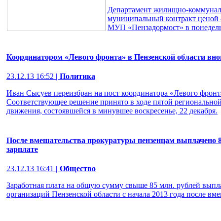
Департамент жилищно-коммуналь
муниципальный контракт ценой 4
МУП «Пензадормост» в понедельн
Координатором «Левого фронта» в Пензенской области вно
23.12.13 16:52
| Политика
Иван Сысуев переизбран на пост координатора «Левого фронт
Соответствующее решение принято в ходе пятой регионально
движения, состоявшейся в минувшее воскресенье, 22 декабря.
После вмешательства прокуратуры пензенцам выплачено 85
зарплате
23.12.13 16:41
| Общество
Заработная плата на общую сумму свыше 85 млн. рублей выпл
организаций Пензенской области с начала 2013 года после вм