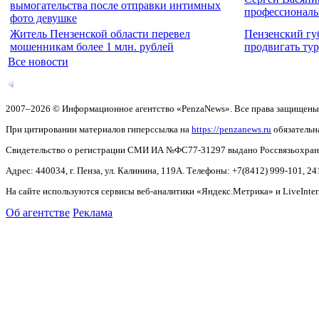
вымогательства после отправки интимных
профессионал
фото девушке
Житель Пензенской области перевел
Пензенский гу
мошенникам более 1 млн. рублей
продвигать ту
Все новости
2007–2026 © Информационное агентство «PenzaNews». Все права защищены
При цитировании материалов гиперссылка на
https://penzanews.ru
обязательн
Свидетельство о регистрации СМИ ИА №ФС77-31297 выдано Россвязьохранку
Адрес: 440034, г. Пенза, ул. Калинина, 119А. Телефоны: +7(8412)
999-101, 24
На сайте используются сервисы веб-аналитики «Яндекс.Метрика» и LiveInter
Об агентстве
Реклама