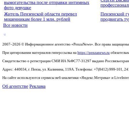
вымогательства после отправки интимных
профессионал
фото девушке
Житель Пензенской области перевел
Пензенский г
мошенникам более 1 млн. рублей
продвигать ту
Все новости
2007–2026 © Информационное агентство «PenzaNews». Все права защищены
При цитировании материалов гиперссылка на
https://penzanews.ru
обязательн
Свидетельство о регистрации СМИ ИА №ФС77-31297 выдано Россвязьохранку
Адрес: 440034, г. Пенза, ул. Калинина, 119А. Телефоны: +7(8412)
999-101, 24
На сайте используются сервисы веб-аналитики «Яндекс.Метрика» и LiveInter
Об агентстве
Реклама