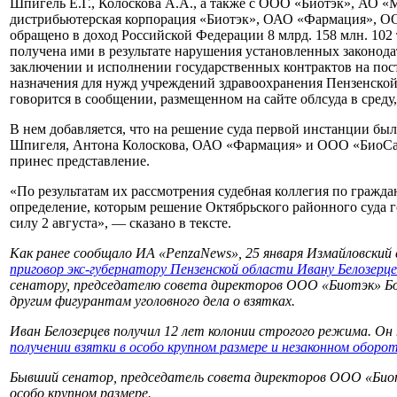
Шпигель Е.Г., Колоскова А.А., а также с ООО «Биотэк», АО 
дистрибьютерская корпорация «Биотэк», ОАО «Фармация», 
обращено в доход Российской Федерации 8 млрд. 158 млн. 102 
получена ими в результате нарушения установленных законод
заключении и исполнении государственных контрактов на пос
назначения для нужд учреждений здравоохранения Пензенской о
говорится в сообщении, размещенном на сайте облсуда в среду, 
В нем добавляется, что на решение суда первой инстанции бы
Шпигеля, Антона Колоскова, ОАО «Фармация» и ООО «БиоСам
принес представление.
«По результатам их рассмотрения судебная коллегия по гражд
определение, которым решение Октябрьского районного суда г
силу 2 августа», — сказано в тексте.
Как ранее сообщало ИА «PenzaNews», 25 января Измайловский 
приговор экс-губернатору Пензенской области Ивану Белозерце
сенатору, председателю совета директоров ООО «Биотэк» Б
другим фигурантам уголовного дела о взятках.
Иван Белозерцев получил 12 лет колонии строгого режима. Он
получении взятки в особо крупном размере и незаконном оборо
Бывший сенатор, председатель совета директоров ООО «Биотэ
особо крупном размере.