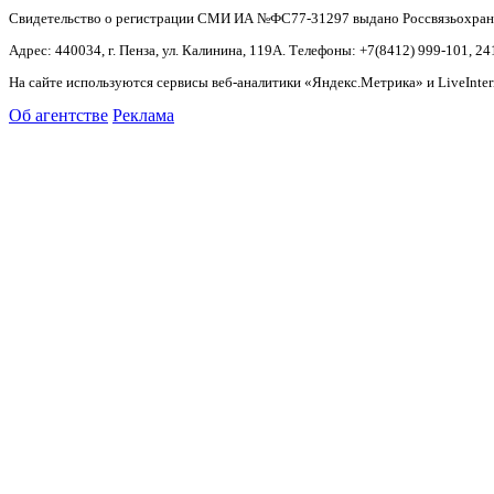
Свидетельство о регистрации СМИ ИА №ФС77-31297 выдано Россвязьохранку
Адрес: 440034, г. Пенза, ул. Калинина, 119А. Телефоны: +7(8412)
999-101, 24
На сайте используются сервисы веб-аналитики «Яндекс.Метрика» и LiveInter
Об агентстве
Реклама