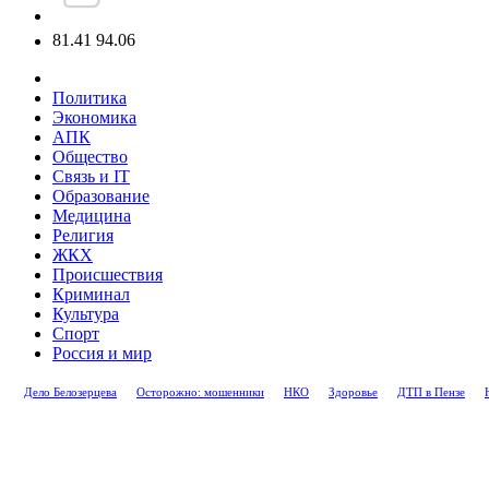
81.41
94.06
Политика
Экономика
АПК
Общество
Связь и IT
Образование
Медицина
Религия
ЖКХ
Происшествия
Криминал
Культура
Спорт
Россия и мир
Дело Белозерцева
Осторожно: мошенники
НКО
Здоровье
ДТП в Пензе