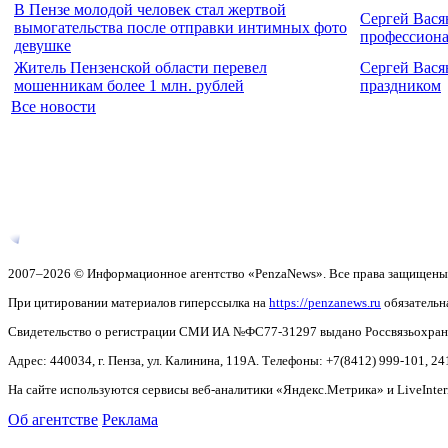
В Пензе молодой человек стал жертвой
Сергей Вася
вымогательства после отправки интимных фото
профессион
девушке
Житель Пензенской области перевел
Сергей Вася
мошенникам более 1 млн. рублей
праздником
Все новости
2007–2026 © Информационное агентство «PenzaNews». Все права защищены
При цитировании материалов гиперссылка на
https://penzanews.ru
обязательн
Свидетельство о регистрации СМИ ИА №ФС77-31297 выдано Россвязьохранку
Адрес: 440034, г. Пенза, ул. Калинина, 119А. Телефоны: +7(8412)
999-101, 24
На сайте используются сервисы веб-аналитики «Яндекс.Метрика» и LiveInter
Об агентстве
Реклама