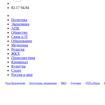
82.17
94.84
Политика
Экономика
АПК
Общество
Связь и IT
Образование
Медицина
Религия
ЖКХ
Происшествия
Криминал
Культура
Спорт
Россия и мир
Дело Белозерцева
Осторожно: мошенники
НКО
Здоровье
ДТП в Пензе