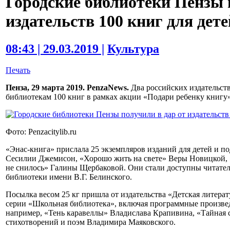
Городские библиотеки Пензы 
издательств 100 книг для дете
08:43 | 29.03.2019 |
Культура
Печать
Пенза, 29 марта 2019. PenzaNews.
Два российских издательст
библиотекам 100 книг в рамках акции «Подари ребенку книгу»
Фото: Penzacitylib.ru
«Энас-книга» прислала 25 экземпляров изданий для детей и п
Сесилии Джемисон, «Хорошо жить на свете» Веры Новицкой,
не снилось» Галины Щербаковой. Они стали доступны читате
библиотеки имени В.Г. Белинского.
Посылка весом 25 кг пришла от издательства «Детская литерат
серии «Школьная библиотека», включая программные произвед
например, «Тень каравеллы» Владислава Крапивина, «Тайная 
стихотворений и поэм Владимира Маяковского.