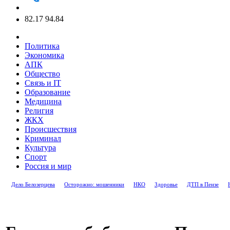
82.17
94.84
Политика
Экономика
АПК
Общество
Связь и IT
Образование
Медицина
Религия
ЖКХ
Происшествия
Криминал
Культура
Спорт
Россия и мир
Дело Белозерцева
Осторожно: мошенники
НКО
Здоровье
ДТП в Пензе