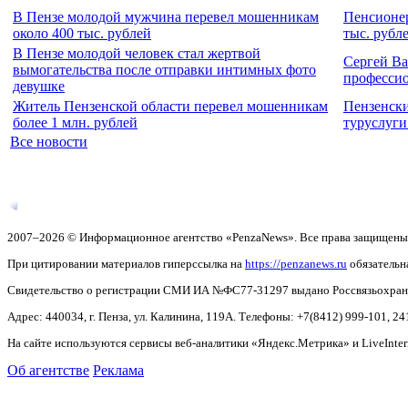
В Пензе молодой мужчина перевел мошенникам
Пенсионер
около 400 тыс. рублей
тыс. рубл
В Пензе молодой человек стал жертвой
Сергей Ва
вымогательства после отправки интимных фото
професси
девушке
Житель Пензенской области перевел мошенникам
Пензенски
более 1 млн. рублей
туруслуги
Все новости
2007–2026 © Информационное агентство «PenzaNews». Все права защищены
При цитировании материалов гиперссылка на
https://penzanews.ru
обязательн
Свидетельство о регистрации СМИ ИА №ФС77-31297 выдано Россвязьохранку
Адрес: 440034, г. Пенза, ул. Калинина, 119А. Телефоны: +7(8412)
999-101, 24
На сайте используются сервисы веб-аналитики «Яндекс.Метрика» и LiveInter
Об агентстве
Реклама