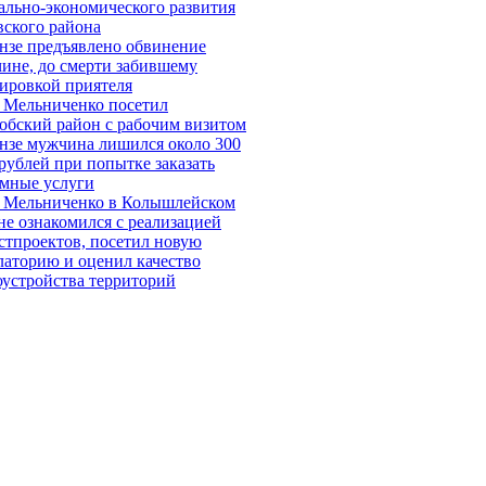
ально-экономического развития
вского района
нзе предъявлено обвинение
ине, до смерти забившему
ировкой приятеля
 Мельниченко посетил
обский район с рабочим визитом
нзе мужчина лишился около 300
 рублей при попытке заказать
мные услуги
 Мельниченко в Колышлейском
не ознакомился с реализацией
стпроектов, посетил новую
латорию и оценил качество
оустройства территорий