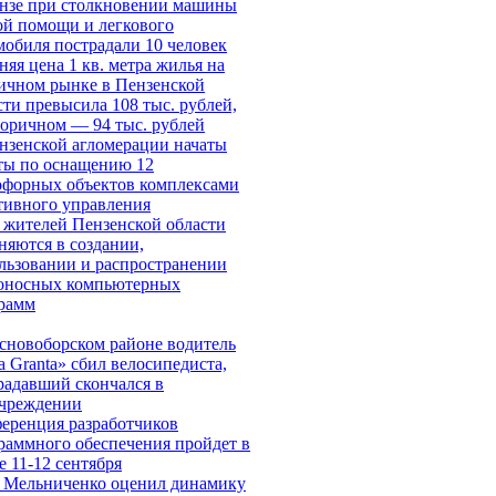
нзе при столкновении машины
ой помощи и легкового
мобиля пострадали 10 человек
няя цена 1 кв. метра жилья на
ичном рынке в Пензенской
сти превысила 108 тыс. рублей,
торичном — 94 тыс. рублей
нзенской агломерации начаты
ты по оснащению 12
офорных объектов комплексами
тивного управления
 жителей Пензенской области
няются в создании,
льзовании и распространении
оносных компьютерных
рамм
сновоборском районе водитель
a Granta» сбил велосипедиста,
радавший скончался в
чреждении
еренция разработчиков
раммного обеспечения пройдет в
е 11-12 сентября
 Мельниченко оценил динамику