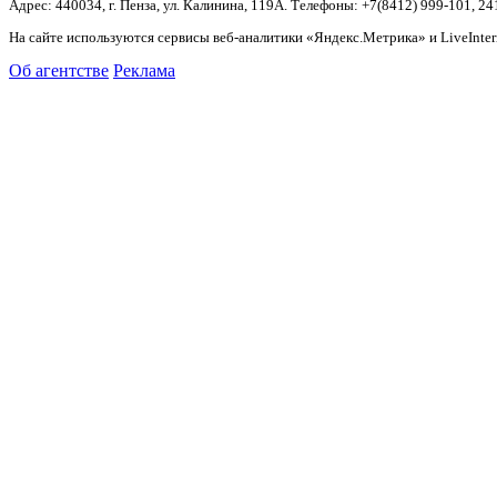
Адрес: 440034, г. Пенза, ул. Калинина, 119А. Телефоны: +7(8412)
999-101, 24
На сайте используются сервисы веб-аналитики «Яндекс.Метрика» и LiveInter
Об агентстве
Реклама