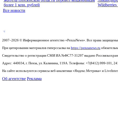
Житель Пензенской области перевел мошенникам
Ликвидиров
более 1 млн. рублей
Wildberrie
Все новости
2007–2026 © Информационное агентство «PenzaNews». Все права защищены
При цитировании материалов гиперссылка на
https://penzanews.ru
обязательн
Свидетельство о регистрации СМИ ИА №ФС77-31297 выдано Россвязьохранку
Адрес: 440034, г. Пенза, ул. Калинина, 119А. Телефоны: +7(8412)
999-101, 24
На сайте используются сервисы веб-аналитики «Яндекс.Метрика» и LiveInter
Об агентстве
Реклама