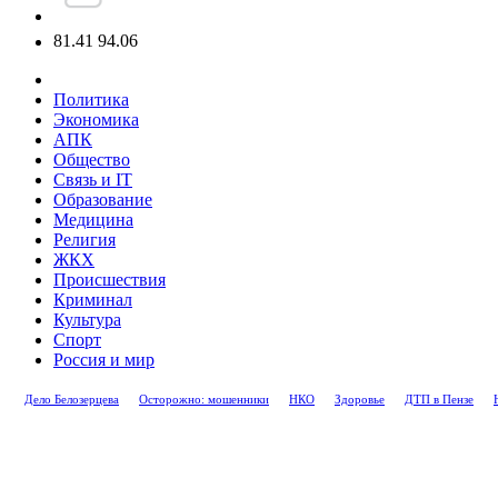
81.41
94.06
Политика
Экономика
АПК
Общество
Связь и IT
Образование
Медицина
Религия
ЖКХ
Происшествия
Криминал
Культура
Спорт
Россия и мир
Дело Белозерцева
Осторожно: мошенники
НКО
Здоровье
ДТП в Пензе