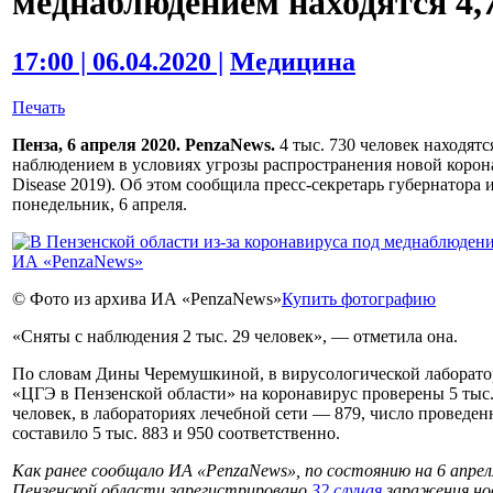
меднаблюдением находятся 4,7
17:00 | 06.04.2020 |
Медицина
Печать
Пенза, 6 апреля 2020. PenzaNews.
4 тыс. 730 человек находят
наблюдением в условиях угрозы распространения новой кор
Disease 2019). Об этом сообщила пресс-секретарь губернатора
понедельник, 6 апреля.
© Фото из архива ИА «PenzaNews»
Купить фотографию
«Сняты с наблюдения 2 тыс. 29 человек», — отметила она.
По словам Дины Черемушкиной, в вирусологической лаборат
«ЦГЭ в Пензенской области» на коронавирус проверены 5 тыс.
человек, в лабораториях лечебной сети — 879, число проведен
составило 5 тыс. 883 и 950 соответственно.
Как ранее сообщало ИА «PenzaNews», по состоянию на 6 апреля
Пензенской области зарегистрировано
32 случая
заражения но