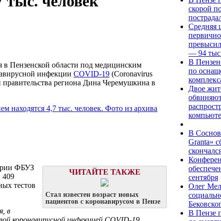
 тыс. человек
скорой п
пострада
Средняя ц
первично
превысил
— 94 тыс
В Пензен
ся в Пензенской области под медицинским
по оснащ
онавирусной инфекции
COVID-19
(Coronavirus
комплекс
 и правительства региона Дина Черемушкина в
Двое жит
обвиняют
распрост
компьют
В Соснов
Granta» 
скончалс
Конферен
ории ФБУЗ
обеспече
ЧИТАЙТЕ ТАКЖЕ
 409
сентября
ных тестов
Олег Мел
социальн
Стал известен возраст новых
пациентов с коронавирусом в Пензе
Бековско
, в
В Пензе 
вой коронавирусной инфекцией COVID-19