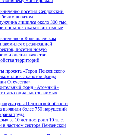
и забившему монтировкой
ьниченко посетил Сердобский
рабочим визитом
мужчина лишился около 300 тыс.
ри попытке заказать интимные
ьниченко в Колышлейском
знакомился с реализацией
оектов, посетил новую
рию и оценил качество
ройства территорий
ы проекта «Герои Пензенского
накомились с работой фонда
ки Отечества»
рительный фонд «Атомный»
т пять социально значимых
рокуратуры Пензенской области
да выявили более 750 нарушений
охраны труда
ом» за 10 лет построил 10 тыс.
и в частном секторе Пензенской