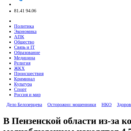
81.41
94.06
Политика
Экономика
АПК
Общество
Связь и IT
Образование
Медицина
Религия
ЖКХ
Происшествия
Криминал
Культура
Спорт
Россия и мир
Дело Белозерцева
Осторожно: мошенники
НКО
Здоров
В Пензенской области из-за к