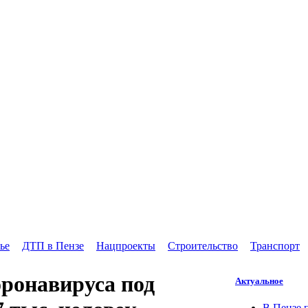
ье
ДТП в Пензе
Нацпроекты
Строительство
Транспорт
оронавируса под
Актуальное
В Пензе 