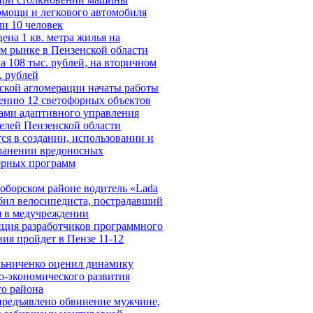
омощи и легкового автомобиля
ли 10 человек
ена 1 кв. метра жилья на
м рынке в Пензенской области
а 108 тыс. рублей, на вторичном
. рублей
ской агломерации начаты работы
ению 12 светофорных объектов
ами адаптивного управления
елей Пензенской области
ся в создании, использовании и
ранении вредоносных
ерных программ
оборском районе водитель «Lada
сбил велосипедиста, пострадавший
я в медучреждении
ция разработчиков программного
ния пройдет в Пензе 11-12
ьниченко оценил динамику
о-экономического развития
го района
предъявлено обвинение мужчине,