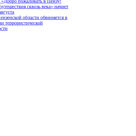
 «Добро пожаловать в Пензу!
путешествия сквозь века» начнет
августа
ензенской области обвиняется в
ии террористической
ости