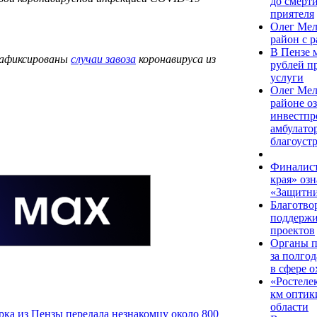
до смерт
приятеля
Олег Мел
район с 
В Пензе 
 Зафиксированы
случаи завоза
коронавируса из
рублей п
услуги
Олег Мел
районе о
инвестпр
амбулато
благоуст
Финалист
края» оз
«Защитни
Благотво
поддержи
проектов
Органы п
за полго
в сфере 
«Ростелек
км оптик
области
ка из Пензы передала незнакомцу около 800