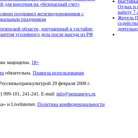
Выставка
ей для внесения на «безопасный счет»
Отдых и 
работу 7 
сянин поздравил железнодорожников с
Житель П
ональным праздником
содейств
нзенской области, допущенный к гостайне,
деятельн
рантом уголовного дела после выезда из РФ
ава защищены.
18+
.ru
обязательна.
Правила использования
.
связьохранкультурой 29 февраля 2008 г.
2)
999-101, 241-241
. E-mail:
info@penzanews.ru
» и LiveInternet.
Политика конфиденциальности