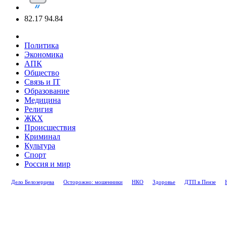
82.17
94.84
Политика
Экономика
АПК
Общество
Связь и IT
Образование
Медицина
Религия
ЖКХ
Происшествия
Криминал
Культура
Спорт
Россия и мир
Дело Белозерцева
Осторожно: мошенники
НКО
Здоровье
ДТП в Пензе