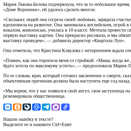
Мария Львова-Белова подчеркнула, что за то небольшое время,
«Доме Вероники», ей удалось сделать многое.
«Скольких людей она согрела своей любовью, зарядила счасть
вдохновила на развитие. Она занималась английским, игрой в 
вокалом, живописью, училась в 10 классе. Мечтала провести с
первую выставку картин. Она прекрасно рисовала, и мы обязат
выставку проведем», — добавила директор «Квартала Луи».
Она отметила, что Кристина Кляузова с нетерпением ждала о
«Помню, как она торопила меня со стройкой: «Маша, когда же д
будто хотела по максимуму успеть», — предположила Мария Л
По ее словам, врач, который готовил заключение о смерти, ск
объективным причинам должна была наступить еще год назад.
«Мы верим, что у нас появился свой ангел, своя заступница н
резюмировала общественница.
Нашли ошибку в тексте?
Выделите ее и нажмите Ctrl+Enter