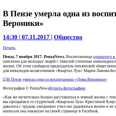
В Пензе умерла одна из восп
Вероники»
14:30 | 07.11.2017 |
Общество
Печать
Пенза, 7 ноября 2017. PenzaNews.
Воспитанница
открытого в
пансиона для молодых людей с тяжелой степенью инвалиднос
жизни. Об этом сообщила председатель пензенской общественн
для инвалидов-колясочников «Квартал Луи» Мария Львова-Бел
Фотография © PenzaNews
Купить фотографию
«Как же мучительно больно расставаться в земной жизни с тем,
мы прощаемся со студенткой «Квартала Луи» Кристиной Кляуз
давалось с трудом, ежедневно учил нас радоваться жизни и не
написала она накануне на своей странице в Facebook.