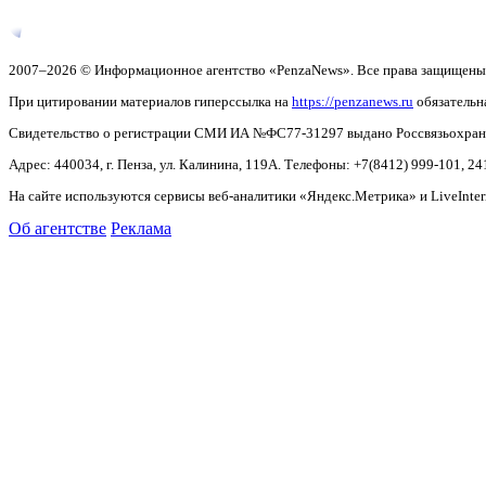
2007–2026 © Информационное агентство «PenzaNews». Все права защищены
При цитировании материалов гиперссылка на
https://penzanews.ru
обязательн
Свидетельство о регистрации СМИ ИА №ФС77-31297 выдано Россвязьохранку
Адрес: 440034, г. Пенза, ул. Калинина, 119А. Телефоны: +7(8412)
999-101, 24
На сайте используются сервисы веб-аналитики «Яндекс.Метрика» и LiveInter
Об агентстве
Реклама