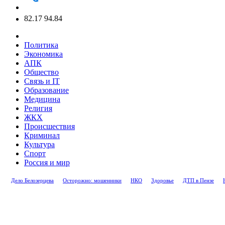
82.17
94.84
Политика
Экономика
АПК
Общество
Связь и IT
Образование
Медицина
Религия
ЖКХ
Происшествия
Криминал
Культура
Спорт
Россия и мир
Дело Белозерцева
Осторожно: мошенники
НКО
Здоровье
ДТП в Пензе