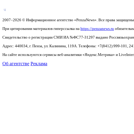
2007–2026 © Информационное агентство «PenzaNews». Все права защищены
При цитировании материалов гиперссылка на
https://penzanews.ru
обязательн
Свидетельство о регистрации СМИ ИА №ФС77-31297 выдано Россвязьохранку
Адрес: 440034, г. Пенза, ул. Калинина, 119А. Телефоны: +7(8412)
999-101, 24
На сайте используются сервисы веб-аналитики «Яндекс.Метрика» и LiveInter
Об агентстве
Реклама