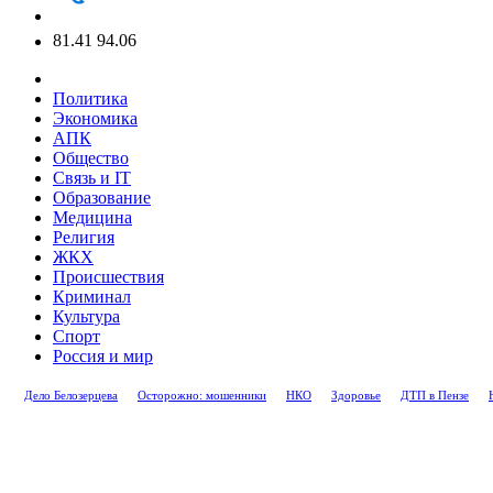
81.41
94.06
Политика
Экономика
АПК
Общество
Связь и IT
Образование
Медицина
Религия
ЖКХ
Происшествия
Криминал
Культура
Спорт
Россия и мир
Дело Белозерцева
Осторожно: мошенники
НКО
Здоровье
ДТП в Пензе