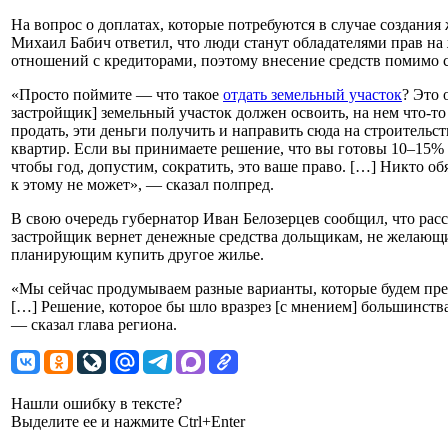
На вопрос о доплатах, которые потребуются в случае создани
Михаил Бабич ответил, что люди станут обладателями прав н
отношений с кредиторами, поэтому внесение средств помимо 
«Просто поймите — что такое
отдать земельный участок
? Это 
застройщик] земельный участок должен освоить, на нем что-то
продать, эти деньги получить и направить сюда на строительс
квартир. Если вы принимаете решение, что вы готовы 10–15% 
чтобы год, допустим, сократить, это ваше право. […] Никто об
к этому не может», — сказал полпред.
В свою очередь губернатор Иван Белозерцев сообщил, что рас
застройщик вернет денежные средства дольщикам, не желающи
планирующим купить другое жилье.
«Мы сейчас продумываем разные варианты, которые будем пре
[…] Решение, которое бы шло вразрез [с мнением] большинств
— сказал глава региона.
Нашли ошибку в тексте?
Выделите ее и нажмите Ctrl+Enter