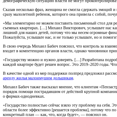
демографическую ситуацию власти не могут проконтролироват
Сказав несколько фраз, женщина не смогла сдержать эмоций и
сразу малолетний ребенок, которого она привела с собой, почу
«Мы элементарно не можем поставить письменный стол для ре
съемных квартирах. […] Михаил Викторович, услышьте нас ка
лишний для наших детей, потому что мы несем огромные фина
Пожалуйста, услышьте нас, и не только услышьте, но и помогит
В свою очередь Михаил Бабич пояснил, что контроль за взаи
входит в компетенцию органов власти, однако чиновники при
«Государству можно и нужно доверять. […] Разработана подро
каждой квартире будет решен вопрос. Это 2019–2020 годы. Что-
В качестве одной из мер поддержки полпред предложил рассм
аренду жилья малоимущим дольщикам
.
Михаил Бабич также высказал мнение, что клиентам «Пензастр
порядок помощи пострадавшим от действий крупной компании о
о фирмах-однодневках.
«Государство полностью сейчас взяло эту проблему на себя. Э
области более эффективно [решается проблема], потому что по
конкретный план — как, что, когда будет», — пояснил он.