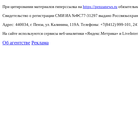
При цитировании материалов гиперссылка на
https://penzanews.ru
обязательн
Свидетельство о регистрации СМИ ИА №ФС77-31297 выдано Россвязьохранку
Адрес: 440034, г. Пенза, ул. Калинина, 119А. Телефоны: +7(8412)
999-101, 24
На сайте используются сервисы веб-аналитики «Яндекс.Метрика» и LiveInter
Об агентстве
Реклама