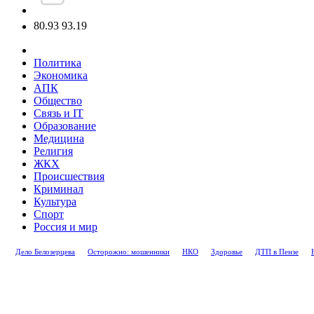
80.93
93.19
Политика
Экономика
АПК
Общество
Связь и IT
Образование
Медицина
Религия
ЖКХ
Происшествия
Криминал
Культура
Спорт
Россия и мир
Дело Белозерцева
Осторожно: мошенники
НКО
Здоровье
ДТП в Пензе