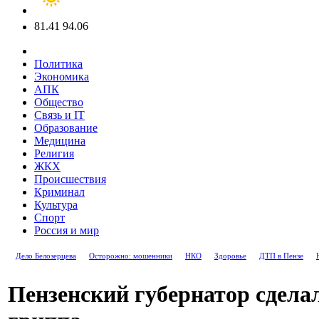
81.41
94.06
Политика
Экономика
АПК
Общество
Связь и IT
Образование
Медицина
Религия
ЖКХ
Происшествия
Криминал
Культура
Спорт
Россия и мир
Дело Белозерцева
Осторожно: мошенники
НКО
Здоровье
ДТП в Пензе
Пензенский губернатор сдела