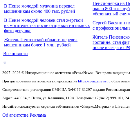
Пенсионерка из П
В Пензе молодой мужчина перевел
около 800 тыс. ру
мошенникам около 400 тыс. рублей
«безопасный счет
В Пензе молодой человек стал жертвой
Сергей Васянин п
вымогательства после отправки интимных
с профессиональн
фото девушке
Житель Пензенско
Житель Пензенской области перевел
гостайне, стал фи
мошенникам более 1 млн. рублей
после выезда из Р
Все новости
2007–2026 © Информационное агентство «PenzaNews». Все права защищены
При цитировании материалов гиперссылка на
https://penzanews.ru
обязательн
Свидетельство о регистрации СМИ ИА №ФС77-31297 выдано Россвязьохранку
Адрес: 440034, г. Пенза, ул. Калинина, 119А. Телефоны: +7(8412)
999-101, 24
На сайте используются сервисы веб-аналитики «Яндекс.Метрика» и LiveInter
Об агентстве
Реклама