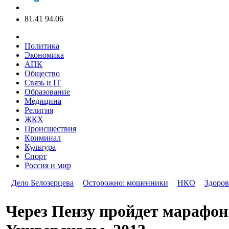
81.41
94.06
Политика
Экономика
АПК
Общество
Связь и IT
Образование
Медицина
Религия
ЖКХ
Происшествия
Криминал
Культура
Спорт
Россия и мир
Дело Белозерцева
Осторожно: мошенники
НКО
Здоров
Через Пензу пройдет марафон