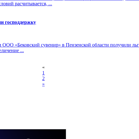
овий расчитывается, ...
ли господдержку
ООО «Бековский сувенир» в Пензенской области получили льго
личение ...
«
1
2
»