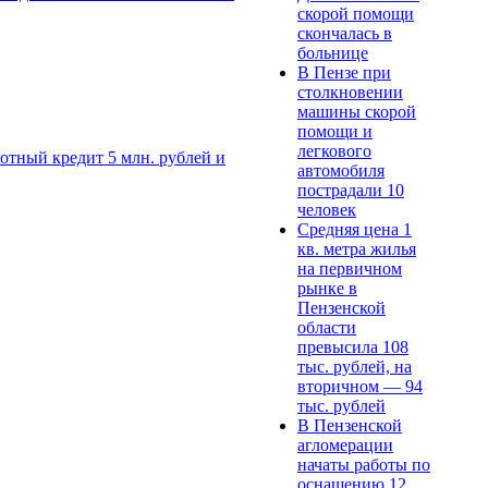
скорой помощи
скончалась в
больнице
В Пензе при
столкновении
машины скорой
помощи и
легкового
тный кредит 5 млн. рублей и
автомобиля
пострадали 10
человек
Средняя цена 1
кв. метра жилья
на первичном
рынке в
Пензенской
области
превысила 108
тыс. рублей, на
вторичном — 94
тыс. рублей
В Пензенской
агломерации
начаты работы по
оснащению 12