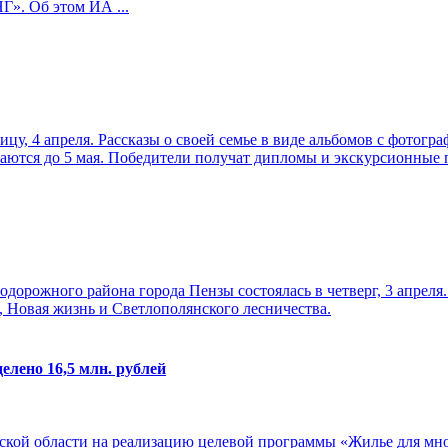
Г». Об этом ИА ...
цу, 4 апреля. Рассказы о своей семье в виде альбомов с фотог
маются до 5 мая. Победители получат дипломы и экскурсионные по
одорожного района города Пензы состоялась в четверг, 3 апреля
, Новая жизнь и Светлополянского лесничества.
елено 16,5 млн. рублей
нской области на реализацию целевой программы «Жилье для мно