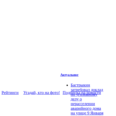
Актуальное
Бастрыкин
затребовал доклад
Рейтинги
Угадай, кто на фото!
Подписка на новости
по уголовному
делу о
нерасселении
аварийного дома
на улице 9 Января