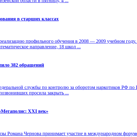
зенской области в пятницу, 4 ...
ования в старших классах
реализацию профильного обучения в 2008 — 2009 учебном году.
ематическое направление, 18 школ ...
пило 382 обращений
едеральной службы по контролю за оборотом наркотиков РФ по П
позвонивших просила закрыть ...
«Мегаполис: XXI век»
нзы Романа Чернова принимает участие в международном форуме