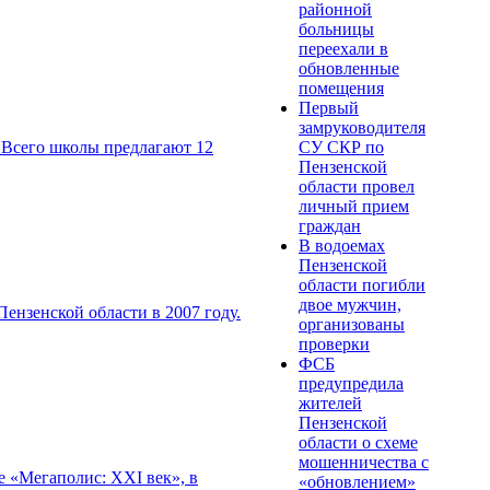
районной
больницы
переехали в
обновленные
помещения
Первый
замруководителя
СУ СКР по
 Всего школы предлагают 12
Пензенской
области провел
личный прием
граждан
В водоемах
Пензенской
области погибли
двое мужчин,
ензенской области в 2007 году.
организованы
проверки
ФСБ
предупредила
жителей
Пензенской
области о схеме
мошенничества c
 «Мегаполис: XXI век», в
«обновлением»