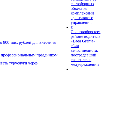
светофорных
объектов
комплексами
адаптивного
управления
В
Сосновоборском
районе водитель
«Lada Granta»
 800 тыс. рублей для внесения
сбил
велосипедиста,
пострадавший
с профессиональным праздником
скончался в
гать туруслуги через
медучреждении