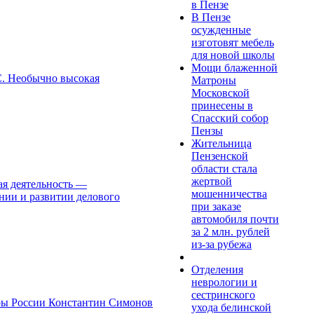
в Пензе
В Пензе
осужденные
изготовят мебель
для новой школы
Мощи блаженной
°С. Необычно высокая
Матроны
Московской
принесены в
Спасский собор
Пензы
Жительница
Пензенской
области стала
жертвой
ая деятельность —
мошенничества
нии и развитии делового
при заказе
автомобиля почти
за 2 млн. рублей
из-за рубежа
Отделения
неврологии и
сестринского
уры России Константин Симонов
ухода белинской