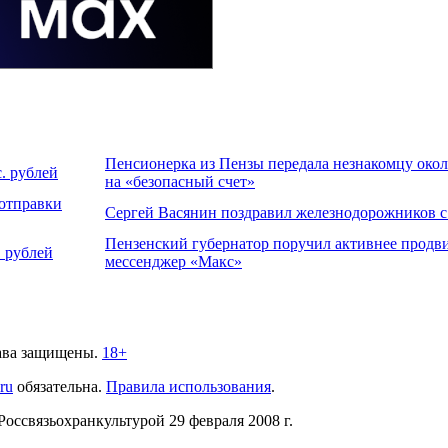
Пенсионерка из Пензы передала незнакомцу около
. рублей
на «безопасный счет»
 отправки
Сергей Васянин поздравил железнодорожников 
Пензенский губернатор поручил активнее продви
 рублей
мессенджер «Макс»
ава защищены.
18+
.ru
обязательна.
Правила использования
.
связьохранкультурой 29 февраля 2008 г.