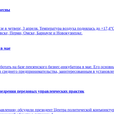
весны
е в четверг, 3 апреля. Температура воздуха поднялась до +17,4
вске, Перми, Омске, Барнауле и Новокузнецке.
 в мае
тать на базе пензенского бизнес-инкубатора в мае. Его основн
 среднего предпринимательства, заинтересованным в установле
внедрения передовых управленческих практик
равления» обсудили президент Центра политической конъюнкт