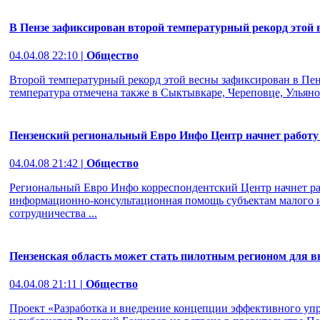
В Пензе зафиксирован второй температурный рекорд этой 
04.04.08 22:10
| Общество
Второй температурный рекорд этой весны зафиксирован в Пенз
температура отмечена также в Сыктывкаре, Череповце, Ульяно
Пензенский региональный Евро Инфо Центр начнет работу
04.04.08 21:42
| Общество
Региональный Евро Инфо корреспондентский Центр начнет рабо
информационно-консультационная помощь субъектам малого и
сотрудничества ...
Пензенская область может стать пилотным регионом для 
04.04.08 21:11
| Общество
Проект «Разработка и внедрение концепции эффективного уп