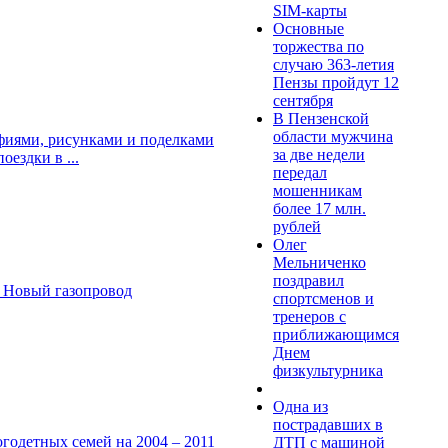
SIM-карты
Основные
торжества по
случаю 363-летия
Пензы пройдут 12
сентября
В Пензенской
области мужчина
рафиями, рисунками и поделками
за две недели
ездки в ...
передал
мошенникам
более 17 млн.
рублей
Олег
Мельниченко
поздравил
. Новый газопровод
спортсменов и
тренеров с
приближающимся
Днем
физкультурника
Одна из
пострадавших в
годетных семей на 2004 – 2011
ДТП с машиной