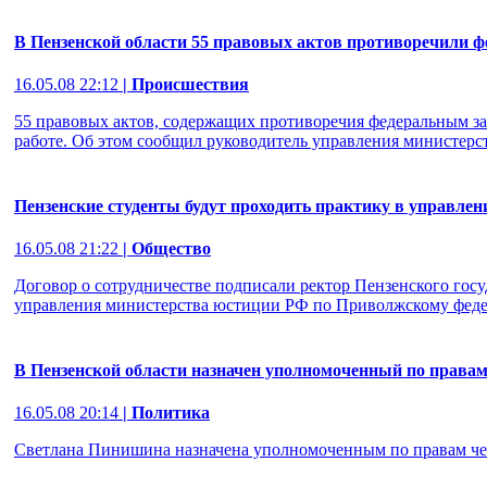
В Пензенской области 55 правовых актов противоречили ф
16.05.08 22:12
| Происшествия
55 правовых актов, содержащих противоречия федеральным зак
работе. Об этом сообщил руководитель управления министерс
Пензенские студенты будут проходить практику в управл
16.05.08 21:22
| Общество
Договор о сотрудничестве подписали ректор Пензенского госу
управления министерства юстиции РФ по Приволжскому федер
В Пензенской области назначен уполномоченный по правам
16.05.08 20:14
| Политика
Светлана Пинишина назначена уполномоченным по правам чел