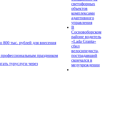
светофорных
объектов
комплексами
адаптивного
управления
В
Сосновоборском
районе водитель
«Lada Granta»
 800 тыс. рублей для внесения
сбил
велосипедиста,
пострадавший
с профессиональным праздником
скончался в
гать туруслуги через
медучреждении