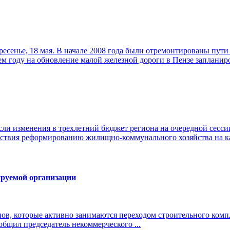
кресенье, 18 мая. В начале 2008 года были отремонтированы пути
м году на обновление малой железной дороги в Пензе запланиро
ли изменения в трехлетний бюджет региона на очередной сессии
йствия реформированию жилищно-коммунального хозяйства на 
ируемой организации
нов, которые активно занимаются переходом строительного комп
щил председатель некоммерческого ...