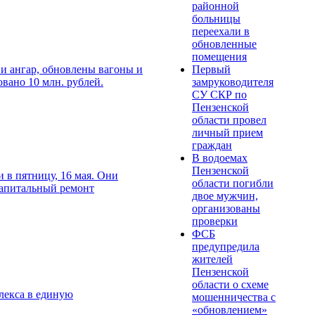
районной
больницы
переехали в
обновленные
помещения
Первый
 и ангар, обновлены вагоны и
замруководителя
вано 10 млн. рублей.
СУ СКР по
Пензенской
области провел
личный прием
граждан
В водоемах
Пензенской
 в пятницу, 16 мая. Они
области погибли
капитальный ремонт
двое мужчин,
организованы
проверки
ФСБ
предупредила
жителей
Пензенской
области о схеме
лекса в единую
мошенничества c
«обновлением»