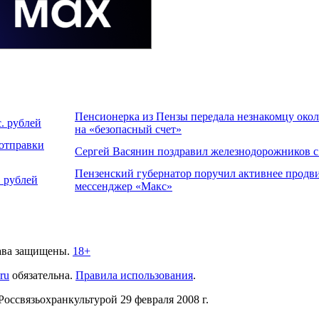
Пенсионерка из Пензы передала незнакомцу около
. рублей
на «безопасный счет»
 отправки
Сергей Васянин поздравил железнодорожников 
Пензенский губернатор поручил активнее продви
 рублей
мессенджер «Макс»
ава защищены.
18+
.ru
обязательна.
Правила использования
.
связьохранкультурой 29 февраля 2008 г.