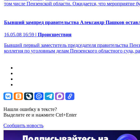
том числе Пензенской области. Ожидается, что мероприятие буде
Бывший зампред правительства Александр Пашков оставл
16.05.08 16:59
| Происшествия
Бывший первый заместитель председателя правительства Пенз
коллегия по уголовным делам Пензенского областного суда, ра
Нашли ошибку в тексте?
Выделите ее и нажмите Ctrl+Enter
Сообщить новость