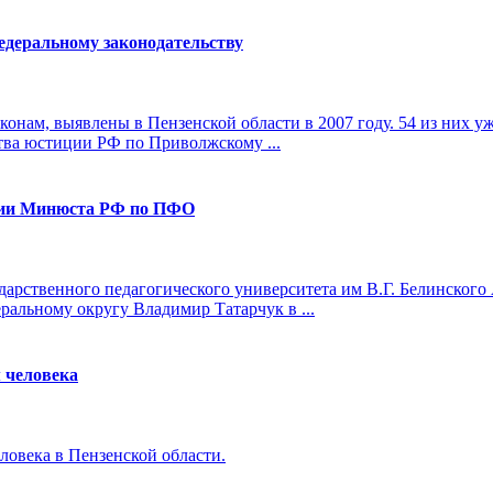
едеральному законодательству
онам, выявлены в Пензенской области в 2007 году. 54 из них у
тва юстиции РФ по Приволжскому ...
ении Минюста РФ по ПФО
дарственного педагогического университета им В.Г. Белинского
альному округу Владимир Татарчук в ...
 человека
овека в Пензенской области.