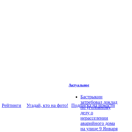
Актуальное
Бастрыкин
затребовал доклад
Рейтинги
Угадай, кто на фото!
Подписка на новости
по уголовному
делу о
нерасселении
аварийного дома
на улице 9 Января