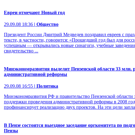
Евреи отмечают Новый год
29.09.08 18:36
| Общество
Президент России Дмитрий Медведев поздравил евреев с пра
тексте, в частности, говорится: «Прошедший год был для рос
успешным — открывались новые синагоги, учебные заведения
свидетельство ...
Минэкономразвития выделит Пензенской области 33 млн. р
административной реформы
29.09.08 16:55
| Политика
Минэкономразвития РФ и правительство Пензенской области 
поддержки проведения административной реформы в 2008 год
профинансирует реализацию двух проектов. На эти цели заплан
В Пензе состоится выездное заседание оргкомитета по подг
Пензы