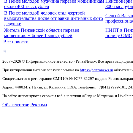
В Пензе молодой мужчина перевел мошенникам
Пенсионерка 
около 400 тыс. рублей
800 тыс. руб
В Пензе молодой человек стал жертвой
Сергей Вася
вымогательства после отправки интимных фото
профессиона
девушке
Житель Пензенской области перевел
НИПТ в Пензе
мошенникам более 1 млн. рублей
полису ОМС
Все новости
2007–2026 © Информационное агентство «PenzaNews». Все права защищены
При цитировании материалов гиперссылка на
https://penzanews.ru
обязательн
Свидетельство о регистрации СМИ ИА №ФС77-31297 выдано Россвязьохранку
Адрес: 440034, г. Пенза, ул. Калинина, 119А. Телефоны: +7(8412)
999-101, 24
На сайте используются сервисы веб-аналитики «Яндекс.Метрика» и LiveInter
Об агентстве
Реклама