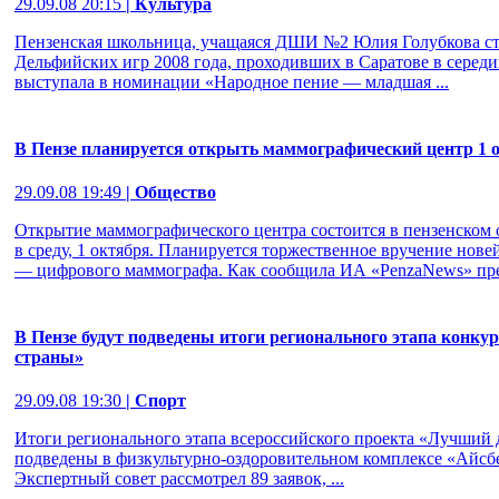
29.09.08 20:15
| Культура
Пензенская школьница, учащаяся ДШИ №2 Юлия Голубкова ст
Дельфийских игр 2008 года, проходивших в Саратове в середи
выступала в номинации «Народное пение — младшая ...
В Пензе планируется открыть маммографический центр 1 
29.09.08 19:49
| Общество
Открытие маммографического центра состоится в пензенском 
в среду, 1 октября. Планируется торжественное вручение нов
— цифрового маммографа. Как сообщила ИА «PenzaNews» пред
В Пензе будут подведены итоги регионального этапа конку
страны»
29.09.08 19:30
| Спорт
Итоги регионального этапа всероссийского проекта «Лучший 
подведены в физкультурно-оздоровительном комплексе «Айсбер
Экспертный совет рассмотрел 89 заявок, ...