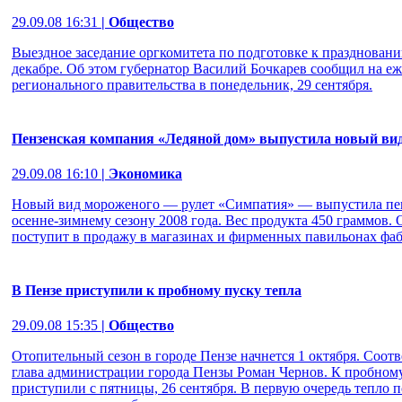
29.09.08 16:31
| Общество
Выездное заседание оргкомитета по подготовке к праздновани
декабре. Об этом губернатор Василий Бочкарев сообщил на 
регионального правительства в понедельник, 29 сентября.
Пензенская компания «Ледяной дом» выпустила новый ви
29.09.08 16:10
| Экономика
Новый вид мороженого — рулет «Симпатия» — выпустила пен
осенне-зимнему сезону 2008 года. Вес продукта 450 граммов. 
поступит в продажу в магазинах и фирменных павильонах фаб
В Пензе приступили к пробному пуску тепла
29.09.08 15:35
| Общество
Отопительный сезон в городе Пензе начнется 1 октября. Соо
глава администрации города Пензы Роман Чернов. К пробном
приступили с пятницы, 26 сентября. В первую очередь тепло 