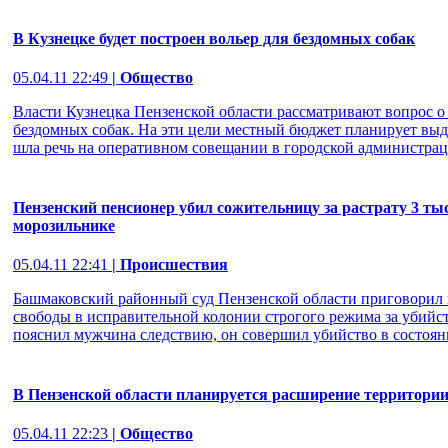
В Кузнецке будет построен вольер для бездомных собак
05.04.11 22:49
| Общество
Власти Кузнецка Пензенской области рассматривают вопрос о 
бездомных собак. На эти цели местный бюджет планирует выде
шла речь на оперативном совещании в городской администраци
Пензенский пенсионер убил сожительницу за растрату 3 ты
морозильнике
05.04.11 22:41
| Происшествия
Башмаковский районный суд Пензенской области приговорил 
свободы в исправительной колонии строгого режима за убийс
пояснил мужчина следствию, он совершил убийство в состоян
В Пензенской области планируется расширение территории
05.04.11 22:23
| Общество