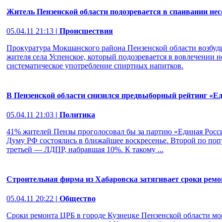
Житель Пензенской области подозревается в спаивании не
05.04.11 21:13
| Происшествия
Прокуратура Мокшанского района Пензенской области возбуд
жителя села Успенское, который подозревается в вовлечении 
систематическое употребление спиртных напитков.
В Пензенской области снизился предвыборный рейтинг «Е
05.04.11 21:03
| Политика
41% жителей Пензы проголосовал бы за партию «Единая Росс
Думу РФ состоялись в ближайшее воскресенье. Второй по по
третьей — ЛДПР, набравшая 10%. К такому ...
Строительная фирма из Хабаровска затягивает сроки рем
05.04.11 20:22
| Общество
Сроки ремонта ЦРБ в городе Кузнецке Пензенской области мог