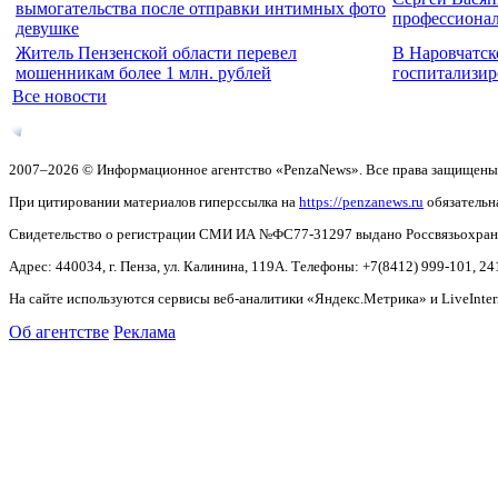
вымогательства после отправки интимных фото
профессиона
девушке
Житель Пензенской области перевел
В Наровчатск
мошенникам более 1 млн. рублей
госпитализир
Все новости
2007–2026 © Информационное агентство «PenzaNews». Все права защищены
При цитировании материалов гиперссылка на
https://penzanews.ru
обязательн
Свидетельство о регистрации СМИ ИА №ФС77-31297 выдано Россвязьохранку
Адрес: 440034, г. Пенза, ул. Калинина, 119А. Телефоны: +7(8412)
999-101, 24
На сайте используются сервисы веб-аналитики «Яндекс.Метрика» и LiveInter
Об агентстве
Реклама