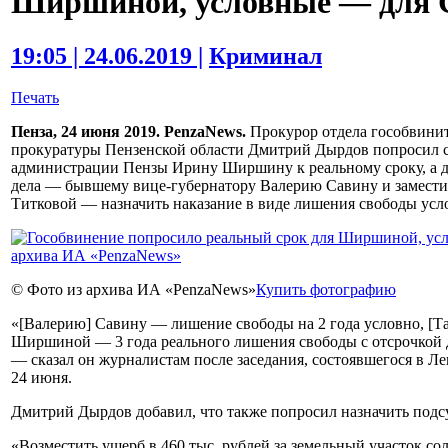
Ширшиной, условные — для 
19:05 | 24.06.2019 |
Криминал
Печать
Пенза, 24 июня 2019. PenzaNews.
Прокурор отдела гособвинит
прокуратуры Пензенской области Дмитрий Дырдов попросил су
администрации Пензы Ирину Ширшину к реальному сроку, а д
дела — бывшему вице-губернатору Валерию Савину и замес
Титковой — назначить наказание в виде лишения свободы усл
© Фото из архива ИА «PenzaNews»
Купить фотографию
«[Валерию] Савину — лишение свободы на 2 года условно, [Та
Ширшиной — 3 года реального лишения свободы с отсрочкой д
— сказал он журналистам после заседания, состоявшегося в Л
24 июня.
Дмитрий Дырдов добавил, что также попросил назначить под
«Возместить ущерб в 460 тыс. рублей за земельный участок со