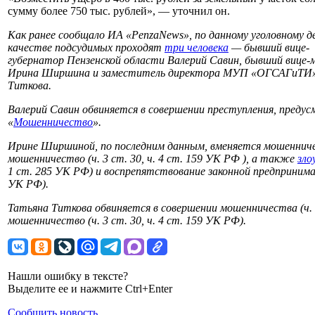
сумму более 750 тыс. рублей», — уточнил он.
Как ранее сообщало ИА «PenzaNews», по данному уголовному д
качестве подсудимых
проходят
три человека
— бывший вице-
губернатор Пензенской области Валерий Савин, бывший вице-
Ирина Ширшина и заместитель директора МУП «ОГСАГиТИ»
Титкова.
Валерий Савин обвиняется в совершении преступления, предус
«
Мошенничество
».
Ирине Ширшиной, по последним данным, вменяется мошенничес
мошенничество (ч. 3 ст. 30, ч. 4 ст. 159 УК РФ ), а также
зло
1 ст. 285 УК РФ) и воспрепятствование законной предпринимат
УК РФ).
Татьяна Титкова обвиняется в совершении мошенничества (ч. 
мошенничество (ч. 3 ст. 30, ч. 4 ст. 159 УК РФ).
Нашли ошибку в тексте?
Выделите ее и нажмите Ctrl+Enter
Сообщить новость