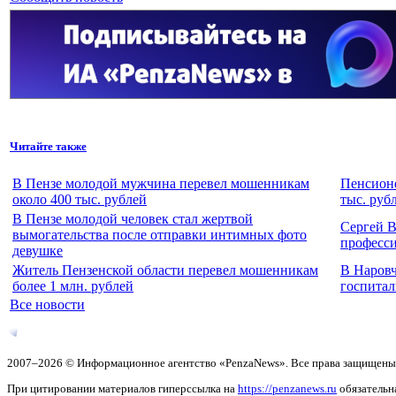
Читайте также
В Пензе молодой мужчина перевел мошенникам
Пенсионе
около 400 тыс. рублей
тыс. руб
В Пензе молодой человек стал жертвой
Сергей В
вымогательства после отправки интимных фото
професс
девушке
Житель Пензенской области перевел мошенникам
В Наровч
более 1 млн. рублей
госпитал
Все новости
2007–2026 © Информационное агентство «PenzaNews». Все права защищены
При цитировании материалов гиперссылка на
https://penzanews.ru
обязательн