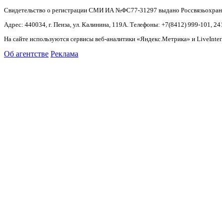
Свидетельство о регистрации СМИ ИА №ФС77-31297 выдано Россвязьохранку
Адрес: 440034, г. Пенза, ул. Калинина, 119А. Телефоны: +7(8412)
999-101, 24
На сайте используются сервисы веб-аналитики «Яндекс.Метрика» и LiveInter
Об агентстве
Реклама