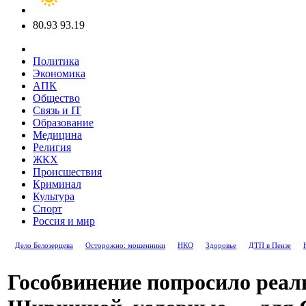
80.93
93.19
Политика
Экономика
АПК
Общество
Связь и IT
Образование
Медицина
Религия
ЖКХ
Происшествия
Криминал
Культура
Спорт
Россия и мир
Дело Белозерцева
Осторожно: мошенники
НКО
Здоровье
ДТП в Пензе
Гособвинение попросило реал