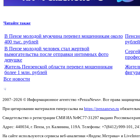
Читайте также
В Пензе молодой мужчина перевел мошенникам около
Пенсио
400 тыс. рублей
рублей
В Пензе молодой человек стал жертвой
Сергей
вымогательства после отправки интимных фото
профе
девушке
Житель Пензенской области перевел мошенникам
Житель
более 1 млн. рублей
фигура
Все новости
2007–2026 © Информационное агентство «PenzaNews». Все права защищены
При цитировании материалов гиперссылка на
https://penzanews.ru
обязательн
Свидетельство о регистрации СМИ ИА №ФС77-31297 выдано Россвязьохранку
Адрес: 440034, г. Пенза, ул. Калинина, 119А. Телефоны: +7(8412)
999-101, 24
На сайте используются сервисы веб-аналитики «Яндекс.Метрика» и LiveInter