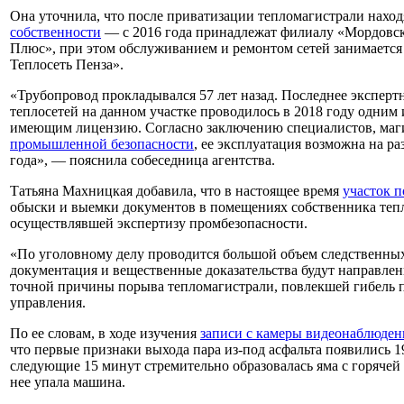
Она уточнила, что после приватизации тепломагистрали нахо
собственности
— с 2016 года принадлежат филиалу «Мордов
Плюс», при этом обслуживанием и ремонтом сетей занимаетс
Теплосеть Пенза».
«Трубопровод прокладывался 57 лет назад. Последнее эксперт
теплосетей на данном участке проводилось в 2018 году одним
имеющим лицензию. Согласно заключению специалистов, маги
промышленной безопасности
, ее эксплуатация возможна на р
года», — пояснила собеседница агентства.
Татьяна Махницкая добавила, что в настоящее время
участок 
обыски и выемки документов в помещениях собственника теп
осуществлявшей экспертизу промбезопасности.
«По уголовному делу проводится большой объем следственных 
документация и вещественные доказательства будут направлен
точной причины порыва тепломагистрали, повлекшей гибель п
управления.
По ее словам, в ходе изучения
записи с камеры видеонаблюден
что первые признаки выхода пара из-под асфальта появились 19
следующие 15 минут стремительно образовалась яма с горячей в
нее упала машина.