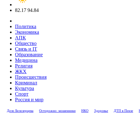
82.17
94.84
Политика
Экономика
АПК
Общество
Связь и IT
Образование
Медицина
Религия
ЖКХ
Происшествия
Криминал
Культура
Спорт
Россия и мир
Дело Белозерцева
Осторожно: мошенники
НКО
Здоровье
ДТП в Пензе