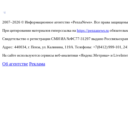
2007–2026 © Информационное агентство «PenzaNews». Все права защищены
При цитировании материалов гиперссылка на
https://penzanews.ru
обязательн
Свидетельство о регистрации СМИ ИА №ФС77-31297 выдано Россвязьохранку
Адрес: 440034, г. Пенза, ул. Калинина, 119А. Телефоны: +7(8412)
999-101, 24
На сайте используются сервисы веб-аналитики «Яндекс.Метрика» и LiveInter
Об агентстве
Реклама