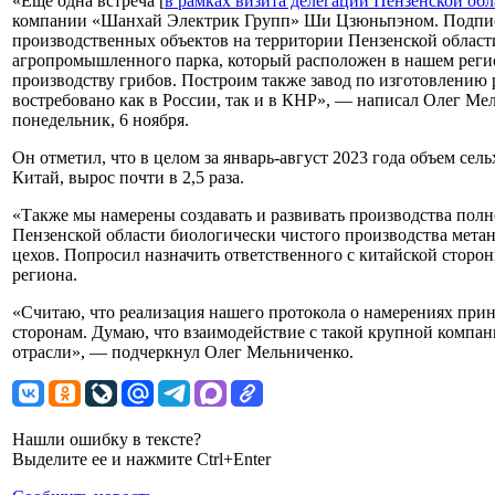
«Еще одна встреча [
в рамках визита делегации Пензенской об
компании «Шанхай Электрик Групп» Ши Цзюньпэном. Подписа
производственных объектов на территории Пензенской област
агропромышленного парка, который расположен в нашем регион
производству грибов. Построим также завод по изготовлению
востребовано как в России, так и в КНР», — написал Олег Ме
понедельник, 6 ноября.
Он отметил, что в целом за январь-август 2023 года объем се
Китай, вырос почти в 2,5 раза.
«Также мы намерены создавать и развивать производства полн
Пензенской области биологически чистого производства метан
цехов. Попросил назначить ответственного с китайской сторо
региона.
«Считаю, что реализация нашего протокола о намерениях прин
сторонам. Думаю, что взаимодействие с такой крупной компа
отрасли», — подчеркнул Олег Мельниченко.
Нашли ошибку в тексте?
Выделите ее и нажмите Ctrl+Enter