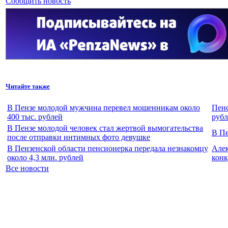
Сообщить новость
Читайте также
В Пензе молодой мужчина перевел мошенникам около
Пенс
400 тыс. рублей
рубл
В Пензе молодой человек стал жертвой вымогательства
В Пе
после отправки интимных фото девушке
В Пензенской области пенсионерка передала незнакомцу
Алек
около 4,3 млн. рублей
конк
Все новости