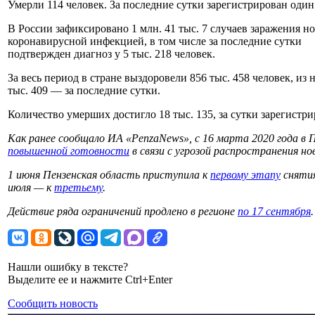
Умерли 114 человек. За последние сутки зарегистрирован один
В России зафиксировано 1 млн. 41 тыс. 7 случаев заражения н
коронавирусной инфекцией, в том числе за последние сутки
подтвержден диагноз у 5 тыс. 218 человек.
За весь период в стране выздоровели 856 тыс. 458 человек, из 
тыс. 409 — за последние сутки.
Количество умерших достигло 18 тыс. 135, за сутки зарегистр
Как ранее сообщало ИА «PenzaNews», с 16 марта 2020 года в 
повышенной готовности
в связи с угрозой распространения н
1 июня Пензенская область приступила к
первому этапу
снятия
июля — к
третьему
.
Действие ряда ограничений продлено в регионе
по 17 сентября
.
Нашли ошибку в тексте?
Выделите ее и нажмите Ctrl+Enter
Сообщить новость