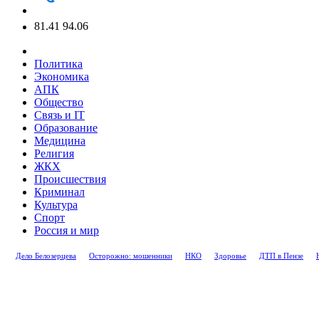
81.41
94.06
Политика
Экономика
АПК
Общество
Связь и IT
Образование
Медицина
Религия
ЖКХ
Происшествия
Криминал
Культура
Спорт
Россия и мир
Дело Белозерцева
Осторожно: мошенники
НКО
Здоровье
ДТП в Пензе