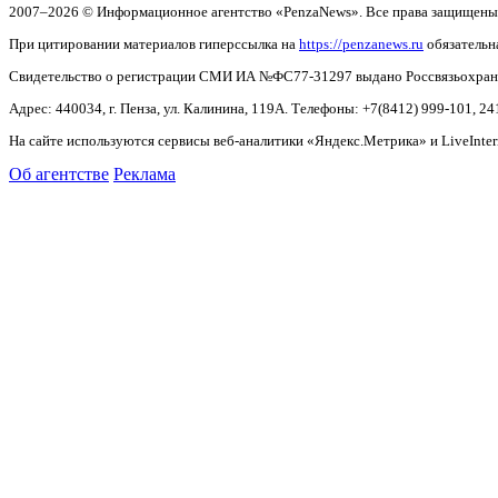
2007–2026 © Информационное агентство «PenzaNews». Все права защищены
При цитировании материалов гиперссылка на
https://penzanews.ru
обязательн
Свидетельство о регистрации СМИ ИА №ФС77-31297 выдано Россвязьохранку
Адрес: 440034, г. Пенза, ул. Калинина, 119А. Телефоны: +7(8412)
999-101, 24
На сайте используются сервисы веб-аналитики «Яндекс.Метрика» и LiveInter
Об агентстве
Реклама