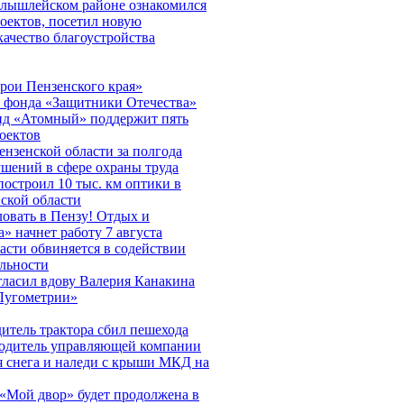
олышлейском районе ознакомился
оектов, посетил новую
ачество благоустройства
рои Пензенского края»
й фонда «Защитники Отечества»
нд «Атомный» поддержит пять
оектов
нзенской области за полгода
ушений в сфере охраны труда
 построил 10 тыс. км оптики в
ской области
овать в Пензу! Отдых и
а» начнет работу 7 августа
асти обвиняется в содействии
ельности
ласил вдову Валерия Канакина
Лугометрии»
итель трактора сбил пешехода
водитель управляющей компании
я снега и наледи с крыши МКД на
«Мой двор» будет продолжена в