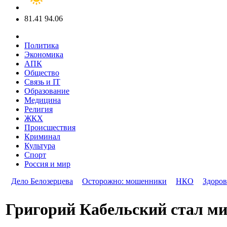
81.41
94.06
Политика
Экономика
АПК
Общество
Связь и IT
Образование
Медицина
Религия
ЖКХ
Происшествия
Криминал
Культура
Спорт
Россия и мир
Дело Белозерцева
Осторожно: мошенники
НКО
Здоров
Григорий Кабельский стал м