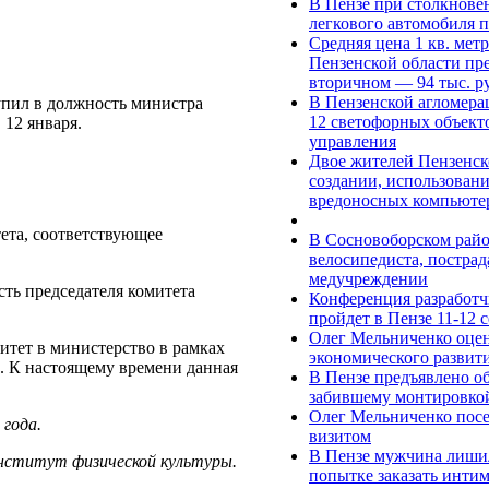
В Пензе при столкнов
легкового автомобиля п
Средняя цена 1 кв. мет
Пензенской области пре
вторичном — 94 тыс. р
В Пензенской агломера
пил в должность министра
12 светофорных объект
 12 января.
управления
Двое жителей Пензенск
создании, использован
вредоносных компьюте
ета, соответствующее
В Сосновоборском райо
велосипедиста, пострад
медучреждении
ть председателя комитета
Конференция разработч
пройдет в Пензе 11-12 
Олег Мельниченко оце
итет в министерство в рамках
экономического развити
. К настоящему времени данная
В Пензе предъявлено о
забившему монтировко
Олег Мельниченко посе
 года.
визитом
В Пензе мужчина лишил
институт физической культуры.
попытке заказать инти