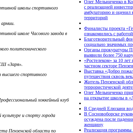
Олег Мельниченко в К
с реализацией инвестпр
ортивной школы спортивного
амбулаторию и оценил к
территорий
 армии.
Финалисты проекта «Ге
ртивной школе Часового завода в
ознакомились с работо
Благотворительный фо
социально значимых пр
кого политехнического
Органы прокуратуры Пе
выявили более 750 нар
«Ростелеком» за 10 лет
СШ «Заря».
частном секторе Пензен
Выставка «Добро пожал
ы высшего спортивного
путешествия сквозь век
Житель Пензенской обл
террористической деят
Олег Мельниченко приг
на открытие школы в «
Профессиональный хоккейный клуб
В Средней Елюзани вод
В Сосновоборске руко
й культуре и спорту города
осуждена после падени
женщину
Реализация программы 
тета Пензенской области по