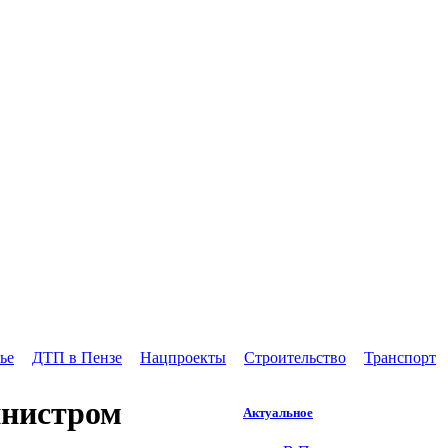
ье
ДТП в Пензе
Нацпроекты
Строительство
Транспорт
инистром
Актуальное