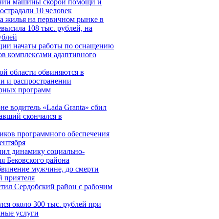
ении машины скорой помощи и
острадали 10 человек
ра жилья на первичном рынке в
высила 108 тыс. рублей, на
ублей
ции начаты работы по оснащению
ов комплексами адаптивного
ой области обвиняются в
ии и распространении
рных программ
не водитель «Lada Granta» сбил
авший скончался в
иков программного обеспечения
сентября
нил динамику социально-
я Бековского района
бвинение мужчине, до смерти
й приятеля
тил Сердобский район с рабочим
ся около 300 тыс. рублей при
мные услуги