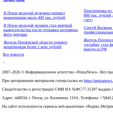
Читайте также
Пенсионерка из 
В Пензе молодой мужчина перевел
800 тыс. рублей
мошенникам около 400 тыс. рублей
счет»
В Пензе молодой человек стал жертвой
Сергей Васянин
вымогательства после отправки интимных
профессиональн
фото девушке
Житель Пензенс
Житель Пензенской области перевел
гостайне, стал 
мошенникам более 1 млн. рублей
выезда из РФ
Все новости
2007–2026 © Информационное агентство «PenzaNews». Все пр
При цитировании материалов гиперссылка на
https://penzanews
Свидетельство о регистрации СМИ ИА №ФС77-31297 выдано Рос
Адрес: 440034, г. Пенза, ул. Калинина, 119А. Телефоны: +7(841
На сайте используются сервисы веб-аналитики «Яндекс.Метрика