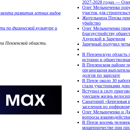
2027-2028 годах — Оле
Олег Мельниченко пору
участок для строительс
мента развития летних видов
Жительница Пензы приг
убийство
ти по физической культуре и
Олег Мельниченко прок
благоустройству общес
Ахунской в Заречном
та Пензенской области.
Заречный получил четы
В Пензенскую область 
истории и обществозн
В Пензенском районе п
организация выплатила 
долгов по зарплате
В Пензе около 30 рабо
стали участниками дон
Вступил в силу пригово
унесшем жизнь велоси
Санаторий «Березовая 
заселения по цифровом
Олег Мельниченко и Д
вопросы взаимодейств
В Пензе восемь человек
мошенничестве при про