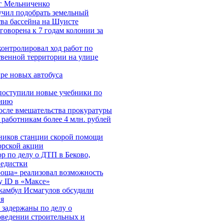
г Мельниченко
чил подобрать земельный
тва бассейна на Шуисте
оворена к 7 годам колонии за
онтролировал ход работ по
твенной территории на улице
ре новых автобуса
поступили новые учебники по
анию
осле вмешательства прокуратуры
работникам более 4 млн. рублей
тников станции скорой помощи
орской акции
р по делу о ДТП в Беково,
педистки
роща» реализовал возможность
у ID в «Максе»
жамбул Исмагулов обсудили
ия
 задержаны по делу о
ведении строительных и