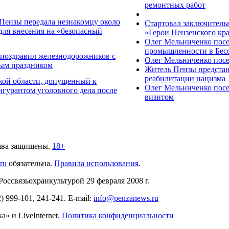
ремонтных работ
Пензы передала незнакомцу около
Стартовал заключитель
 для внесения на «безопасный
«Герои Пензенского кр
Олег Мельниченко посе
промышленности в Бес
 поздравил железнодорожников с
Олег Мельниченко пос
ым праздником
Житель Пензы предстан
реабилитации нацизма
кой области, допущенный к
Олег Мельниченко посе
фигурантом уголовного дела после
визитом
ава защищены.
18+
.ru
обязательна.
Правила использования
.
связьохранкультурой 29 февраля 2008 г.
2)
999-101, 241-241
. E-mail:
info@penzanews.ru
» и LiveInternet.
Политика конфиденциальности