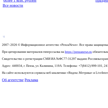
более 1 млн. рублей
праздн
Все новости
2007–2026 © Информационное агентство «PenzaNews». Все права защищены
При цитировании материалов гиперссылка на
https://penzanews.ru
обязательн
Свидетельство о регистрации СМИ ИА №ФС77-31297 выдано Россвязьохранку
Адрес: 440034, г. Пенза, ул. Калинина, 119А. Телефоны: +7(8412)
999-101, 24
На сайте используются сервисы веб-аналитики «Яндекс.Метрика» и LiveInter
Об агентстве
Реклама