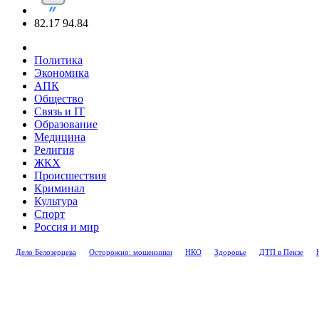
82.17
94.84
Политика
Экономика
АПК
Общество
Связь и IT
Образование
Медицина
Религия
ЖКХ
Происшествия
Криминал
Культура
Спорт
Россия и мир
Дело Белозерцева
Осторожно: мошенники
НКО
Здоровье
ДТП в Пензе