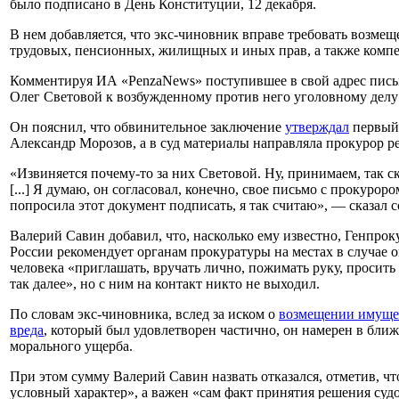
было подписано в День Конституции, 12 декабря.
В нем добавляется, что экс-чиновник вправе требовать возме
трудовых, пенсионных, жилищных и иных прав, а также компе
Комментируя ИА «PenzaNews» поступившее в свой адрес письм
Олег Световой к возбужденному против него уголовному делу
Он пояснил, что обвинительное заключение
утверждал
первый 
Александр Морозов, а в суд материалы направляла прокурор р
«Извиняется почему-то за них Световой. Ну, принимаем, так ск
[...] Я думаю, он согласовал, конечно, свое письмо с прокурор
попросила этот документ подписать, я так считаю», — сказал с
Валерий Савин добавил, что, насколько ему известно, Генпрок
России рекомендует органам прокуратуры на местах в случае 
человека «приглашать, вручать лично, пожимать руку, просит
так далее», но с ним на контакт никто не выходил.
По словам экс-чиновника, вслед за иском о
возмещении имуще
вреда
, который был удовлетворен частично, он намерен в бли
морального ущерба.
При этом сумму Валерий Савин назвать отказался, отметив, что
условный характер», а важен «сам факт принятия решения суд