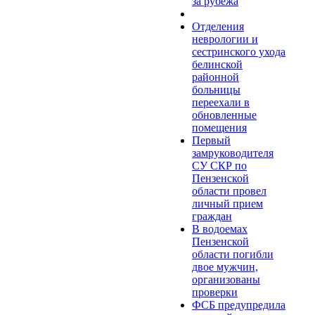
за рубежа
Отделения
неврологии и
сестринского ухода
белинской
районной
больницы
переехали в
обновленные
помещения
Первый
замруководителя
СУ СКР по
Пензенской
области провел
личный прием
граждан
В водоемах
Пензенской
области погибли
двое мужчин,
организованы
проверки
ФСБ предупредила