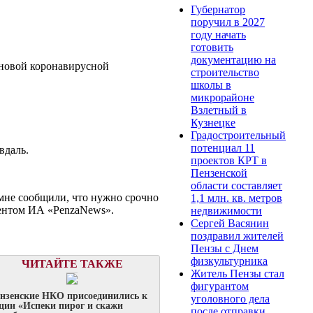
Губернатор
поручил в 2027
году начать
готовить
документацию на
 новой коронавирусной
строительство
школы в
микрорайоне
Взлетный в
Кузнецке
Градостроительный
потенциал 11
вдаль.
проектов КРТ в
Пензенской
области составляет
, мне сообщили, что нужно срочно
1,1 млн. кв. метров
ндентом ИА «PenzaNews».
недвижимости
Сергей Васянин
поздравил жителей
Пензы с Днем
физкультурника
ЧИТАЙТЕ ТАКЖЕ
Житель Пензы стал
фигурантом
нзенские НКО присоединились к
уголовного дела
ции «Испеки пирог и скажи
после отправки