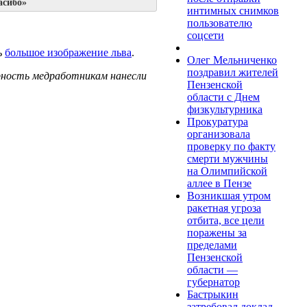
асибо»
интимных снимков
пользователю
соцсети
ь
большое изображение льва
.
Олег Мельниченко
поздравил жителей
арность медработникам нанесли
Пензенской
области с Днем
физкультурника
Прокуратура
организовала
проверку по факту
смерти мужчины
на Олимпийской
аллее в Пензе
Возникшая утром
ракетная угроза
отбита, все цели
поражены за
пределами
Пензенской
области —
губернатор
Бастрыкин
затребовал доклад