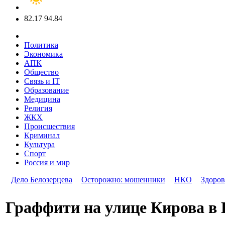
82.17
94.84
Политика
Экономика
АПК
Общество
Связь и IT
Образование
Медицина
Религия
ЖКХ
Происшествия
Криминал
Культура
Спорт
Россия и мир
Дело Белозерцева
Осторожно: мошенники
НКО
Здоров
Граффити на улице Кирова в 