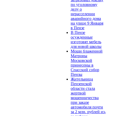
по уголовному
делу о
нерасселении
аварийного дома
на улице 9 Января
в Пензе
В Пензе
осужденные
изготовят мебель
для новой школы
Мощи блаженной
Матроны
Московской
принесены в
Спасский собор
Пензы
Жительница
Пензенской
области стала
жертвой
мошенничества
при заказе
автомобиля почти
за 2 млн. рублей из-