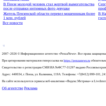
В Пензе молодой человек стал жертвой вымогательства
Серг
после отправки интимных фото девушке
проф
Житель Пензенской области перевел мошенникам более
В На
1 млн. рублей
госп
Все новости
2007–2026 © Информационное агентство «PenzaNews». Все права защищены
При цитировании материалов гиперссылка на
https://penzanews.ru
обязательн
Свидетельство о регистрации СМИ ИА №ФС77-31297 выдано Россвязьохранку
Адрес: 440034, г. Пенза, ул. Калинина, 119А. Телефоны: +7(8412)
999-101, 24
На сайте используются сервисы веб-аналитики «Яндекс.Метрика» и LiveInter
Об агентстве
Реклама