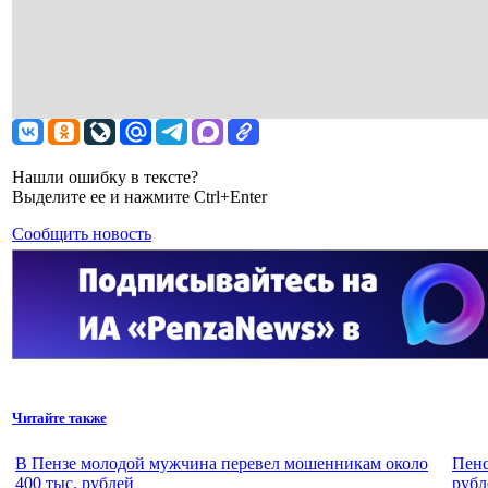
Нашли ошибку в тексте?
Выделите ее и нажмите Ctrl+Enter
Сообщить новость
Читайте также
В Пензе молодой мужчина перевел мошенникам около
Пенс
400 тыс. рублей
рубл