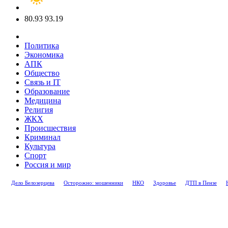
80.93
93.19
Политика
Экономика
АПК
Общество
Связь и IT
Образование
Медицина
Религия
ЖКХ
Происшествия
Криминал
Культура
Спорт
Россия и мир
Дело Белозерцева
Осторожно: мошенники
НКО
Здоровье
ДТП в Пензе