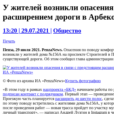
У жителей возникли опасения
расширением дороги в Арбеко
13:20 | 29.07.2021 |
Общество
Печать
Пенза, 29 июля 2021. PenzaNews.
Опасения по поводу комфор
возникли у жителей дома №156А на проспекте Строителей в П
существующей дороги. Об этом сообщил глава администрации
© Фото из архива ИА «PenzaNews»
Купить фотографию
«В этом году в рамках
нацпроекта «БКД»
начинаем работы по 
подписан контракт с подрядчиком
. Первый этап — проведение
Проезжую часть планируется
расширить до шести полос
, сдел
по этому поводу встретились с жителями дома №156А, у кото
после проведения работ — новая трасса пройдет по участку м
личный транспорт», — написал Андрей Лузгин в Instagram в че