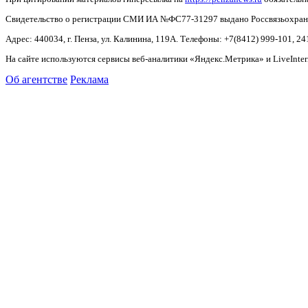
Свидетельство о регистрации СМИ ИА №ФС77-31297 выдано Россвязьохранку
Адрес: 440034, г. Пенза, ул. Калинина, 119А. Телефоны: +7(8412)
999-101, 24
На сайте используются сервисы веб-аналитики «Яндекс.Метрика» и LiveInter
Об агентстве
Реклама