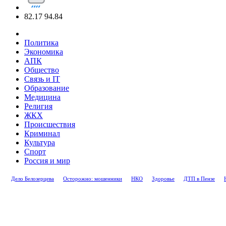
82.17
94.84
Политика
Экономика
АПК
Общество
Связь и IT
Образование
Медицина
Религия
ЖКХ
Происшествия
Криминал
Культура
Спорт
Россия и мир
Дело Белозерцева
Осторожно: мошенники
НКО
Здоровье
ДТП в Пензе