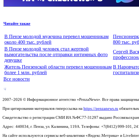
Читайте также
В Пензе молодой мужчина перевел мошенникам
Пенсионерка
около 400 тыс. рублей
800 тыс. ру
В Пензе молодой человек стал жертвой
Сергей Вас
вымогательства после отправки интимных фото
профессион
девушке
Житель Пензенской области перевел мошенникам
В Наровчат
более 1 млн. рублей
госпитализи
Все новости
2007–2026 © Информационное агентство «PenzaNews». Все права защищены
При цитировании материалов гиперссылка на
https://penzanews.ru
обязательн
Свидетельство о регистрации СМИ ИА №ФС77-31297 выдано Россвязьохранку
Адрес: 440034, г. Пенза, ул. Калинина, 119А. Телефоны: +7(8412)
999-101, 24
На сайте используются сервисы веб-аналитики «Яндекс.Метрика» и LiveInter