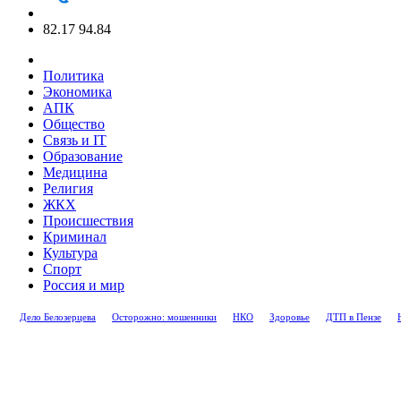
82.17
94.84
Политика
Экономика
АПК
Общество
Связь и IT
Образование
Медицина
Религия
ЖКХ
Происшествия
Криминал
Культура
Спорт
Россия и мир
Дело Белозерцева
Осторожно: мошенники
НКО
Здоровье
ДТП в Пензе