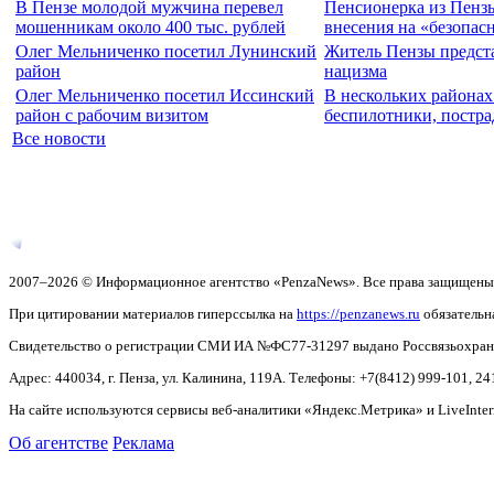
В Пензе молодой мужчина перевел
Пенсионерка из Пензы
мошенникам около 400 тыс. рублей
внесения на «безопас
Олег Мельниченко посетил Лунинский
Житель Пензы предста
район
нацизма
Олег Мельниченко посетил Иссинский
В нескольких районах
район с рабочим визитом
беспилотники, постр
Все новости
2007–2026 © Информационное агентство «PenzaNews». Все права защищены
При цитировании материалов гиперссылка на
https://penzanews.ru
обязательн
Свидетельство о регистрации СМИ ИА №ФС77-31297 выдано Россвязьохранку
Адрес: 440034, г. Пенза, ул. Калинина, 119А. Телефоны: +7(8412)
999-101, 24
На сайте используются сервисы веб-аналитики «Яндекс.Метрика» и LiveInter
Об агентстве
Реклама