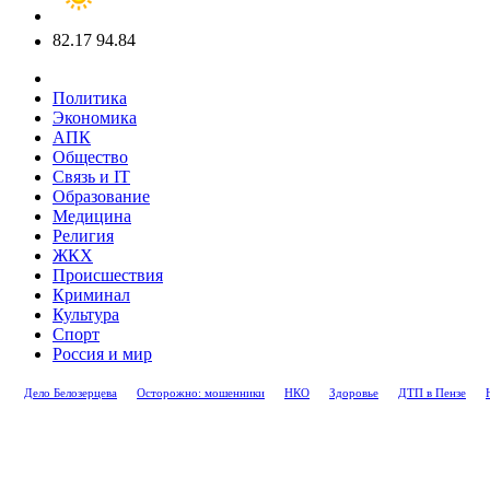
82.17
94.84
Политика
Экономика
АПК
Общество
Связь и IT
Образование
Медицина
Религия
ЖКХ
Происшествия
Криминал
Культура
Спорт
Россия и мир
Дело Белозерцева
Осторожно: мошенники
НКО
Здоровье
ДТП в Пензе