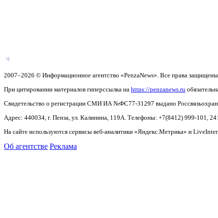
2007–2026 © Информационное агентство «PenzaNews». Все права защищены
При цитировании материалов гиперссылка на
https://penzanews.ru
обязательн
Свидетельство о регистрации СМИ ИА №ФС77-31297 выдано Россвязьохранку
Адрес: 440034, г. Пенза, ул. Калинина, 119А. Телефоны: +7(8412)
999-101, 24
На сайте используются сервисы веб-аналитики «Яндекс.Метрика» и LiveInter
Об агентстве
Реклама