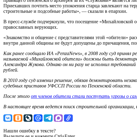
правящего пензенского архиерея за их «службами» является 
Приехавших почтить место упокоения старца завлекают на т
строительные и подсобные работы», — сказали в епархии.
В пресс-службе подчеркнули, что посещение «Михайловской 
православных верующих.
«Знакомство и общение с представителями этой «обители» расс
внутри данной общины не будут допущены до причащения, пок
Как ранее сообщало ИА «PenzaNews», в 2008 году суд принял 
называемой «Михайловской обители» должны быть демонтиров
Александра Жукова. Однако он ни разу не исполнил требовани
рублей.
В 2010 году суд изменил решение, обязав демонтировать нез
судебных приставов УФССП России по Пензенской области.
После этого
от членов обители стали поступать угрозы о с
В настоящее время ведется поиск строительной организации,
Нашли ошибку в тексте?
Выделите ее и нажмите Ctrl+Enter