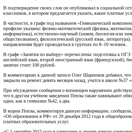
В подтверждение своих слов он опубликовал в социальной сет
классников, в котором предлагается указать, какие платные ус
В частности, в графе под названием «Гимназический компонент
профилю указаны: физико-математический (физика, математик
информатика), естественно-научный (химия, биология или хим
обществознание), филологический (русский язык, литература).
направлениям будет проводиться в группах по 8–10 человек.
В графе «Занятия по выбору» перечислены: подготовка к ОГЭ 
английский язык, второй иностранный язык (французский), би
занятие стоит 100 рублей.
В комментариях к данной записи Олег Шарипков добавил, что
закрыли на ремонт девять месяцев назад, учатся в школе №37 «
При обсуждении сообщения о вопиющем нарушении действующе
что в другом учебном заведении Пензы также навязывают обяз
один, как в гимназии №42, а два.
В мэрии Пензы, комментируя данную информацию, сообщили, чт
«Об образовании в РФ» от 29 декабря 2012 года в общеобразо
платных образовательных услуг.
«С 1 сентября 2015 года в гимназиях и лицеях вместо гимназ