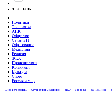
81.41
94.06
Политика
Экономика
АПК
Общество
Связь и IT
Образование
Медицина
Религия
ЖКХ
Происшествия
Криминал
Культура
Спорт
Россия и мир
Дело Белозерцева
Осторожно: мошенники
НКО
Здоровье
ДТП в Пензе