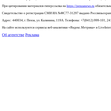
При цитировании материалов гиперссылка на
https://penzanews.ru
обязательн
Свидетельство о регистрации СМИ ИА №ФС77-31297 выдано Россвязьохранку
Адрес: 440034, г. Пенза, ул. Калинина, 119А. Телефоны: +7(8412)
999-101, 24
На сайте используются сервисы веб-аналитики «Яндекс.Метрика» и LiveInter
Об агентстве
Реклама