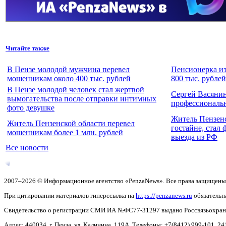
Читайте также
В Пензе молодой мужчина перевел
Пенсионерка из
мошенникам около 400 тыс. рублей
800 тыс. рубле
В Пензе молодой человек стал жертвой
Сергей Васянин
вымогательства после отправки интимных
профессиональ
фото девушке
Житель Пензен
Житель Пензенской области перевел
гостайне, стал
мошенникам более 1 млн. рублей
выезда из РФ
Все новости
2007–2026 © Информационное агентство «PenzaNews». Все права защищены
При цитировании материалов гиперссылка на
https://penzanews.ru
обязательн
Свидетельство о регистрации СМИ ИА №ФС77-31297 выдано Россвязьохранку
Адрес: 440034, г. Пенза, ул. Калинина, 119А. Телефоны: +7(8412)
999-101, 24