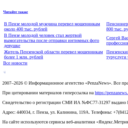
Читайте также
В Пензе молодой мужчина перевел мошенникам
Пенсионер
около 400 тыс. рублей
800 тыс. р
В Пензе молодой человек стал жертвой
Сергей Ва
вымогательства после отправки интимных фото
профессио
девушке
Житель Пензенской области перевел мошенникам
Пензенски
более 1 млн. рублей
туруслуги
Все новости
2007–2026 © Информационное агентство «PenzaNews». Все пр
При цитировании материалов гиперссылка на
https://penzanews
Свидетельство о регистрации СМИ ИА №ФС77-31297 выдано Рос
Адрес: 440034, г. Пенза, ул. Калинина, 119А. Телефоны: +7(841
На сайте используются сервисы веб-аналитики «Яндекс.Метрика