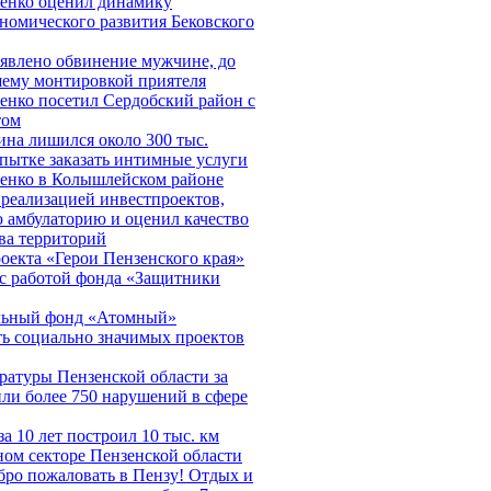
енко оценил динамику
номического развития Бековского
явлено обвинение мужчине, до
шему монтировкой приятеля
енко посетил Сердобский район с
том
на лишился около 300 тыс.
пытке заказать интимные услуги
енко в Колышлейском районе
 реализацией инвестпроектов,
 амбулаторию и оценил качество
ва территорий
екта «Герои Пензенского края»
 с работой фонда «Защитники
льный фонд «Атомный»
ь социально значимых проектов
ратуры Пензенской области за
ли более 750 нарушений в сфере
а 10 лет построил 10 тыс. км
ном секторе Пензенской области
бро пожаловать в Пензу! Отдых и