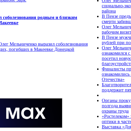
Олег Мельнич
социально-эко
района
В Пензе предъ
л соболезнования родным и близким
смерти забив
Макеевке
Олег Мельнич
рабочим визи
В Пензе мужчи
рублей при по
 Олег Мельниченко выразил соболезнования
Олег Мельнич
щих, погибших в Макеевке Донецкой
ознакомился с
посетил новую
благоустройст
Финалисты про
ознакомились
Отечества»
Благотворите
поддержит пят
Органы проку
полгода выяви
охраны труда
«Ростелеком» з
оптики в част
Выставка «До