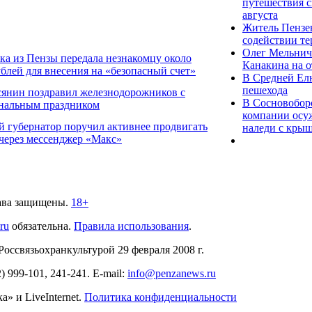
путешествия с
августа
Житель Пензен
содействии те
Олег Мельнич
ка из Пензы передала незнакомцу около
Канакина на 
ублей для внесения на «безопасный счет»
В Средней Елю
пешехода
сянин поздравил железнодорожников с
В Сосновобор
нальным праздником
компании осуж
й губернатор поручил активнее продвигать
наледи с кры
 через мессенджер «Макс»
ава защищены.
18+
.ru
обязательна.
Правила использования
.
связьохранкультурой 29 февраля 2008 г.
2)
999-101, 241-241
. E-mail:
info@penzanews.ru
» и LiveInternet.
Политика конфиденциальности