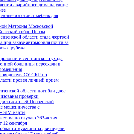
елении аварийного дома на улице
нзе
енные изготовят мебель для
ной Матроны Московской
Спасский собор Пензы
ензенской области стала жертвой
 при заказе автомобиля почти за
из-за рубежа
рологии и сестринского ухода
йонной больницы переехали в
помещения
ководителя СУ СКР по
бласти провел личный прием
нзенской области погибли двое
низованы проверки
дила жителей Пензенской
ме мошенничества c
» SIM-карты
ества по случаю 363-летия
 12 сентября
области мужчина за две недели
никам более 17 млн. рублей