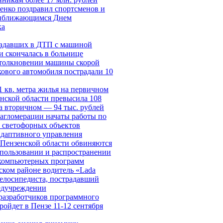
енко поздравил спортсменов и
риближающимся Днем
ка
радавших в ДТП с машиной
 скончалась в больнице
столкновении машины скорой
ового автомобиля пострадали 10
1 кв. метра жилья на первичном
нской области превысила 108
на вторичном — 94 тыс. рублей
агломерации начаты работы по
 светофорных объектов
адаптивного управления
 Пензенской области обвиняются
спользовании и распространении
компьютерных программ
ком районе водитель «Lada
велосипедиста, пострадавший
медучреждении
разработчиков программного
ройдет в Пензе 11-12 сентября