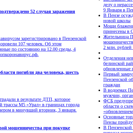
делу о нерасс
9 Января в Пе
 подтверждено 52 случая заражения
В Пензе осужд
новой школы
Мощи блажен
принесены в 
Жительница П
навирусом зарегистрировано в Пензенской
мошенничества
доровели 107 человек. Об этом
2 млн. рублей 
нные по состоянию на 12.00 среды, 4
топкоронавирус.рф.
Отделения нев
белинской ра
обновленные 
области погибли два человека, шесть
Первый замру
Пензенской о
граждан
В водоемах Пе
мужчин, орга
традали в результате ДТП, которое
ФСБ предупре
й трассы М5 «Урал» в границах города
области о схе
чером в минувший вторник, 3 января.
«обновлением
Основные торж
Пензы пройдут
В Пензенской 
вой мошенничества при покупке
передал мошен