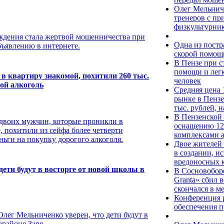
Олег Мельнич
тренеров с п
физкультурни
ждения стала жертвой мошенничества при
Одна из пост
ъявлению в интернете.
скорой помощи
В Пензе при 
помощи и легк
в квартиру знакомой, похитили 260 тыс.
человек
гой алкоголь
Средняя цена 
рынке в Пензе
тыс. рублей, 
В Пензенской 
двоих мужчин, которые проникли в
оснащению 12
, похитили из сейфа более четверти
комплексами 
ньги на покупку дорогого алкоголя.
Двое жителей
в создании, и
вредоносных 
дети будут в восторге от новой школы в
В Сосновоборс
Granta» сбил 
скончался в 
Конференция 
обеспечения п
лег Мельниченко уверен, что дети будут в
орайоне Заря.