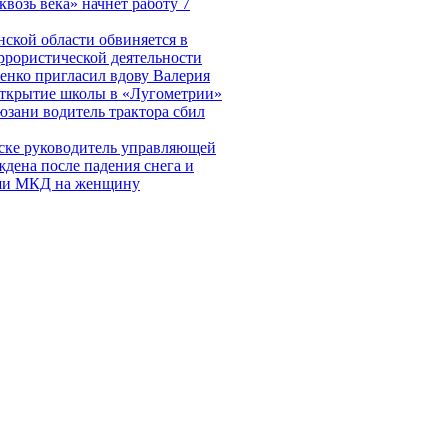
квозь века» начнет работу 7
ской области обвиняется в
ррористической деятельности
енко пригласил вдову Валерия
открытие школы в «Лугометрии»
зани водитель трактора сбил
ске руководитель управляющей
дена после падения снега и
ши МКД на женщину