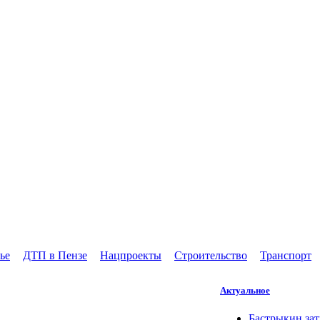
ье
ДТП в Пензе
Нацпроекты
Строительство
Транспорт
Актуальное
Бастрыкин зат