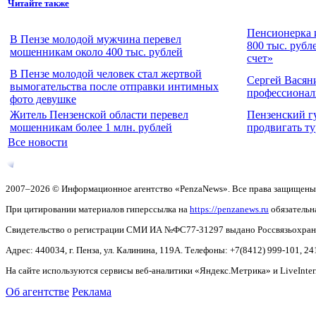
Читайте также
Пенсионерка 
В Пензе молодой мужчина перевел
800 тыс. рубл
мошенникам около 400 тыс. рублей
счет»
В Пензе молодой человек стал жертвой
Сергей Васян
вымогательства после отправки интимных
профессионал
фото девушке
Житель Пензенской области перевел
Пензенский г
мошенникам более 1 млн. рублей
продвигать т
Все новости
2007–2026 © Информационное агентство «PenzaNews». Все права защищены
При цитировании материалов гиперссылка на
https://penzanews.ru
обязательн
Свидетельство о регистрации СМИ ИА №ФС77-31297 выдано Россвязьохранку
Адрес: 440034, г. Пенза, ул. Калинина, 119А. Телефоны: +7(8412)
999-101, 24
На сайте используются сервисы веб-аналитики «Яндекс.Метрика» и LiveInter
Об агентстве
Реклама