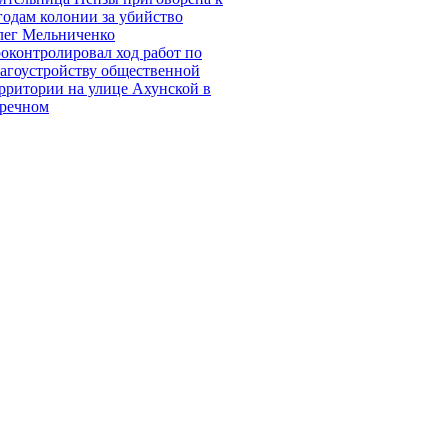
годам колонии за убийство
лег Мельниченко
оконтролировал ход работ по
агоустройству общественной
рритории на улице Ахунской в
аречном