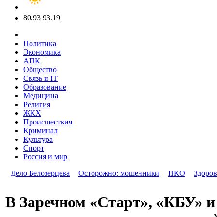
80.93
93.19
Политика
Экономика
АПК
Общество
Связь и IT
Образование
Медицина
Религия
ЖКХ
Происшествия
Криминал
Культура
Спорт
Россия и мир
Дело Белозерцева
Осторожно: мошенники
НКО
Здоров
В Заречном «Старт», «КБУ» и