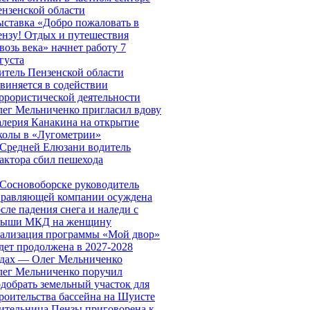
нзенской области
ставка «Добро пожаловать в
нзу! Отдых и путешествия
возь века» начнет работу 7
густа
тель Пензенской области
виняется в содействии
ррористической деятельности
ег Мельниченко пригласил вдову
лерия Канакина на открытие
колы в «Лугометрии»
Средней Елюзани водитель
актора сбил пешехода
Сосновоборске руководитель
правляющей компании осуждена
сле падения снега и наледи с
рыши МКД на женщину
ализация программы «Мой двор»
дет продолжена в 2027-2028
одах — Олег Мельниченко
лег Мельниченко поручил
добрать земельный участок для
роительства бассейна на Шуисте
тельница Пензы приговорена к