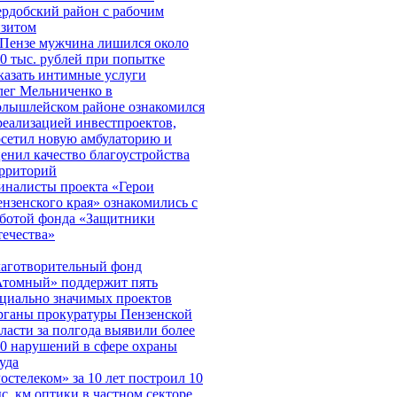
рдобский район с рабочим
изитом
Пензе мужчина лишился около
0 тыс. рублей при попытке
казать интимные услуги
ег Мельниченко в
лышлейском районе ознакомился
реализацией инвестпроектов,
сетил новую амбулаторию и
енил качество благоустройства
рриторий
налисты проекта «Герои
нзенского края» ознакомились с
ботой фонда «Защитники
ечества»
аготворительный фонд
Атомный» поддержит пять
циально значимых проектов
рганы прокуратуры Пензенской
ласти за полгода выявили более
0 нарушений в сфере охраны
уда
остелеком» за 10 лет построил 10
с. км оптики в частном секторе