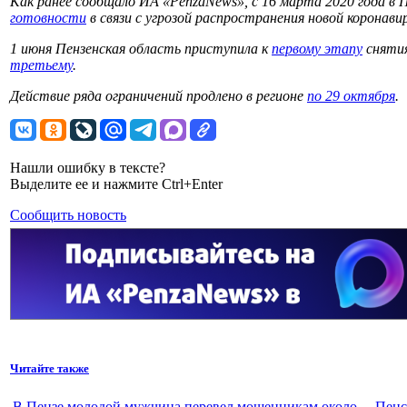
Как ранее сообщало ИА «PenzaNews», с 16 марта 2020 года в 
готовности
в связи с угрозой распространения новой коронав
1 июня Пензенская область приступила к
первому этапу
снятия
третьему
.
Действие ряда ограничений продлено в регионе
по 29 октября
.
Нашли ошибку в тексте?
Выделите ее и нажмите Ctrl+Enter
Сообщить новость
Читайте также
В Пензе молодой мужчина перевел мошенникам около
Пенс