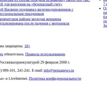
7 
ей для внесения на «безопасный счет»
О
ей Васянин поздравил железнодорожников с
пр
ессиональным праздником
бл
ровчатском районе молодая женщина
те
итализирована после падения с мотоцикла
З
ава защищены.
18+
.ru
обязательна.
Правила использования
.
связьохранкультурой 29 февраля 2008 г.
2)
999-101, 241-241
. E-mail:
info@penzanews.ru
» и LiveInternet.
Политика конфиденциальности