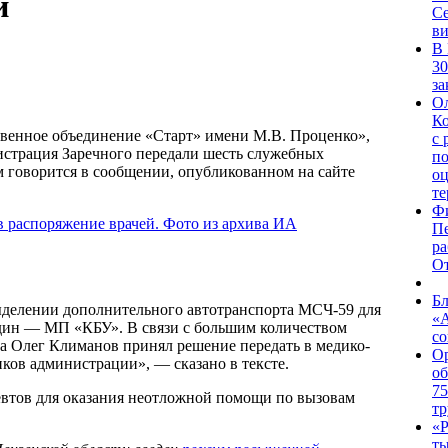
й
Се
в
В 
30
за
Ол
Ко
нное объединение «Старт» имени М.В. Проценко»,
с 
истрация Заречного передали шесть служебных
по
м говорится в сообщении, опубликованном на сайте
оц
те
Фи
Пе
ра
От
Бл
ыделении дополнительного автотранспорта МСЧ-59 для
«
один — МП «КБУ». В связи с большим количеством
со
да Олег Климанов принял решение передать в медико-
О
ков администрации», — сказано в тексте.
об
75
певтов для оказания неотложной помощи по вызовам
тр
«Р
ты