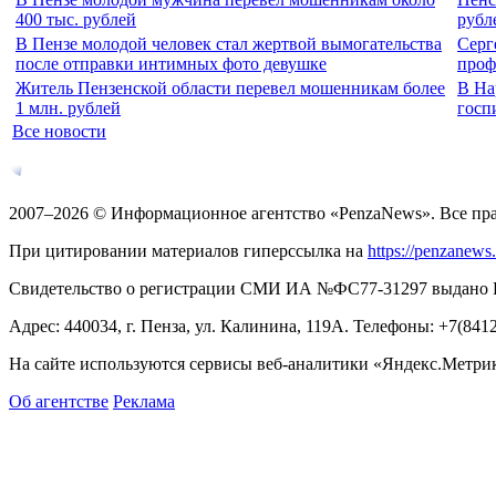
400 тыс. рублей
рубл
В Пензе молодой человек стал жертвой вымогательства
Серг
после отправки интимных фото девушке
проф
Житель Пензенской области перевел мошенникам более
В На
1 млн. рублей
госп
Все новости
2007–2026 © Информационное агентство «PenzaNews». Все пр
При цитировании материалов гиперссылка на
https://penzanews
Свидетельство о регистрации СМИ ИА №ФС77-31297 выдано Рос
Адрес: 440034, г. Пенза, ул. Калинина, 119А. Телефоны: +7(841
На сайте используются сервисы веб-аналитики «Яндекс.Метрика
Об агентстве
Реклама