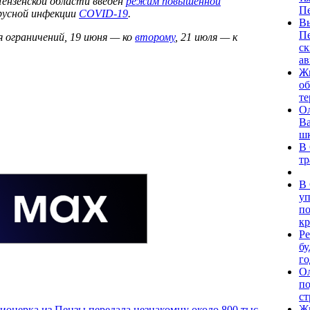
Пензенской области введен
режим повышенной
Пе
ирусной инфекции
COVID-19
.
Вы
Пе
 ограничений, 19 июня — ко
второму
, 21 июля — к
ск
ав
Жи
об
те
Ол
Ва
ш
В 
тр
В 
у
по
к
Ре
бу
г
О
по
ст
Жи
ионерка из Пензы передала незнакомцу около 800 тыс.