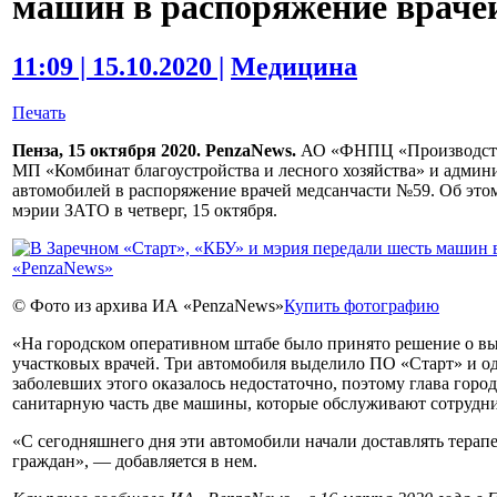
машин в распоряжение враче
11:09 | 15.10.2020 |
Медицина
Печать
Пенза, 15 октября 2020. PenzaNews.
АО «ФНПЦ «Производстве
МП «Комбинат благоустройства и лесного хозяйства» и админ
автомобилей в распоряжение врачей медсанчасти №59. Об это
мэрии ЗАТО в четверг, 15 октября.
© Фото из архива ИА «PenzaNews»
Купить фотографию
«На городском оперативном штабе было принято решение о в
участковых врачей. Три автомобиля выделило ПО «Старт» и 
заболевших этого оказалось недостаточно, поэтому глава горо
санитарную часть две машины, которые обслуживают сотрудни
«С сегодняшнего дня эти автомобили начали доставлять тера
граждан», — добавляется в нем.