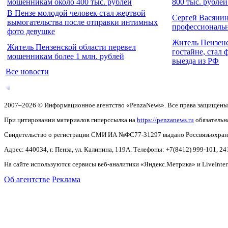
мошенникам около 400 тыс. рублей
800 тыс. рублей
В Пензе молодой человек стал жертвой
Сергей Васянин
вымогательства после отправки интимных
профессиональ
фото девушке
Житель Пензенс
Житель Пензенской области перевел
гостайне, стал
мошенникам более 1 млн. рублей
выезда из РФ
Все новости
2007–2026 © Информационное агентство «PenzaNews». Все права защищены
При цитировании материалов гиперссылка на
https://penzanews.ru
обязательн
Свидетельство о регистрации СМИ ИА №ФС77-31297 выдано Россвязьохранку
Адрес: 440034, г. Пенза, ул. Калинина, 119А. Телефоны: +7(8412)
999-101, 24
На сайте используются сервисы веб-аналитики «Яндекс.Метрика» и LiveInter
Об агентстве
Реклама