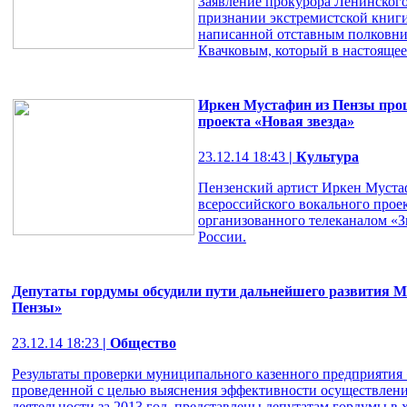
Заявление прокурора Ленинского
признании экстремистской книги
написанной отставным полковни
Квачковым, который в настоящее 
Иркен Мустафин из Пензы про
проекта «Новая звезда»
23.12.14 18:43
| Культура
Пензенский артист Иркен Муста
всероссийского вокального проек
организованного телеканалом «
России.
Депутаты гордумы обсудили пути дальнейшего развития 
Пензы»
23.12.14 18:23
| Общество
Результаты проверки муниципального казенного предприятия
проведенной с целью выяснения эффективности осуществлени
деятельности за 2013 год, представлены депутатам гордумы в хо