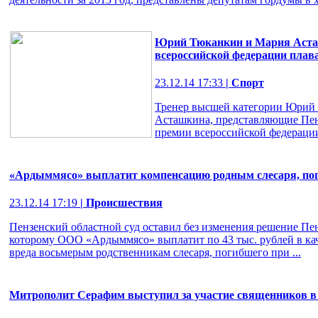
Юрий Тюканкин и Мария Аста
всероссийской федерации плав
23.12.14 17:33
| Спорт
Тренер высшей категории Юрий
Асташкина, представляющие Пенз
премии всероссийской федерации
«Ардыммясо» выплатит компенсацию родным слесаря, пог
23.12.14 17:19
| Происшествия
Пензенский областной суд оставил без изменения решение Пен
которому ООО «Ардыммясо» выплатит по 43 тыс. рублей в ка
вреда восьмерым родственникам слесаря, погибшего при ...
Митрополит Серафим выступил за участие священников в 