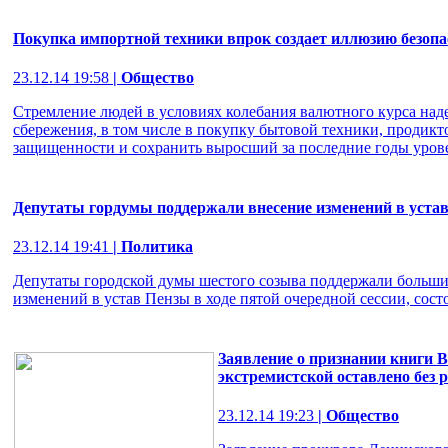
Покупка импортной техники впрок создает иллюзию безо
23.12.14 19:58
| Общество
Стремление людей в условиях колебания валютного курса на
сбережения, в том числе в покупку бытовой техники, продикт
защищенности и сохранить выросший за последние годы уровен
Депутаты гордумы поддержали внесение изменений в уста
23.12.14 19:41
| Политика
Депутаты городской думы шестого созыва поддержали больши
изменений в устав Пензы в ходе пятой очередной сессии, сост
Заявление о признании книги 
экстремистской оставлено без 
23.12.14 19:23
| Общество