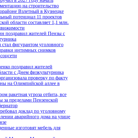
ручил в 2027 году начать
ументацию на строительство
орайоне Взлетный в Кузнецке
льный потенциал 11 проектов
кой области составляет 1,1 млн.
едвижимости
ин поздравил жителей Пензы с
турника
 стал фигурантом уголовного
тправки интимных снимков
 соцсети
енко поздравил жителей
бласти с Днем физкультурника
организовала проверку по факту
ны на Олимпийской аллее в
ом ракетная угроза отбита, все
ы за пределами Пензенской
бернатор
требовал доклад по уголовному
елении аварийного дома на улице
нзе
енные изготовят мебель для