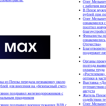
 соцконтракты.
Олег Мельнич
с рабочим ви
В Пензе мужч
рублей при п
Олег Мельнич
ознакомился с
посетил нову
благоустройс
Финалисты пр
ознакомились
Отечества»
Благотворите
поддержит пя
Органы проку
полгода выяв
охраны труда
«Ростелеком» 
оптики в част
ка из Пензы передала незнакомцу около
Выставка «До
ублей для внесения на «безопасный счет»
путешествия с
августа
сянин поздравил железнодорожников с
Житель Пензе
нальным праздником
содействии т
Олег Мельнич
сянин поздравил военнослужащих ВДВ с