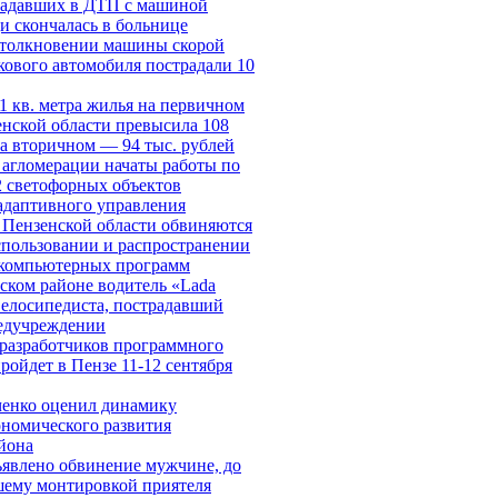
радавших в ДТП с машиной
и скончалась в больнице
столкновении машины скорой
кового автомобиля пострадали 10
1 кв. метра жилья на первичном
енской области превысила 108
на вторичном — 94 тыс. рублей
 агломерации начаты работы по
 светофорных объектов
адаптивного управления
 Пензенской области обвиняются
спользовании и распространении
компьютерных программ
ском районе водитель «Lada
велосипедиста, пострадавший
медучреждении
разработчиков программного
ройдет в Пензе 11-12 сентября
енко оценил динамику
ономического развития
йона
ъявлено обвинение мужчине, до
шему монтировкой приятеля