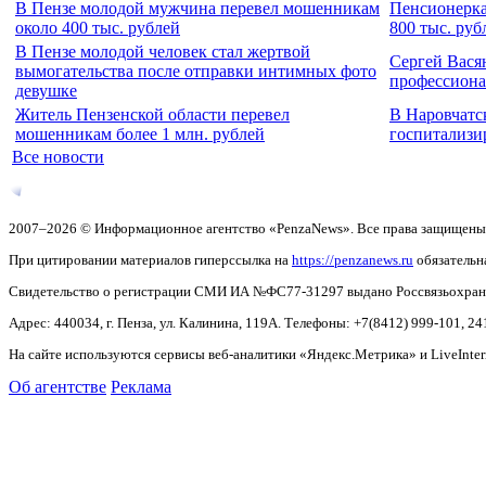
В Пензе молодой мужчина перевел мошенникам
Пенсионерка
около 400 тыс. рублей
800 тыс. руб
В Пензе молодой человек стал жертвой
Сергей Вася
вымогательства после отправки интимных фото
профессион
девушке
Житель Пензенской области перевел
В Наровчатс
мошенникам более 1 млн. рублей
госпитализи
Все новости
2007–2026 © Информационное агентство «PenzaNews». Все права защищены
При цитировании материалов гиперссылка на
https://penzanews.ru
обязательн
Свидетельство о регистрации СМИ ИА №ФС77-31297 выдано Россвязьохранку
Адрес: 440034, г. Пенза, ул. Калинина, 119А. Телефоны: +7(8412)
999-101, 24
На сайте используются сервисы веб-аналитики «Яндекс.Метрика» и LiveInter
Об агентстве
Реклама