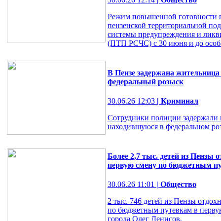
Режим повышенной готовности в
пензенской территориальной по
системы предупреждения и ликв
(ПТП РСЧС) с 30 июня и до особо
В Пензе задержана жительница
федеральный розыск
30.06.26 12:03
| Криминал
Сотрудники полиции задержали 
находившуюся в федеральном ро
Более 2,7 тыс. детей из Пензы 
первую смену по бюджетным п
30.06.26 11:01
| Общество
2 тыс. 746 детей из Пензы отдох
по бюджетным путевкам в первую
города Олег Денисов.