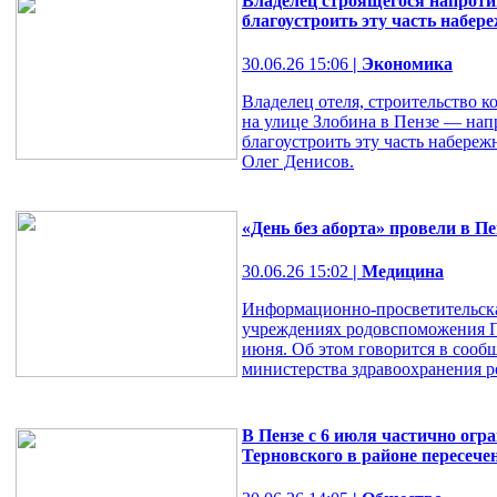
Владелец строящегося напроти
благоустроить эту часть набер
30.06.26 15:06
| Экономика
Владелец отеля, строительство к
на улице Злобина в Пензе — нап
благоустроить эту часть набереж
Олег Денисов.
«День без аборта» провели в П
30.06.26 15:02
| Медицина
Информационно-просветительская
учреждениях родовспоможения Пе
июня. Об этом говорится в сооб
министерства здравоохранения р
В Пензе с 6 июля частично огр
Терновского в районе пересече