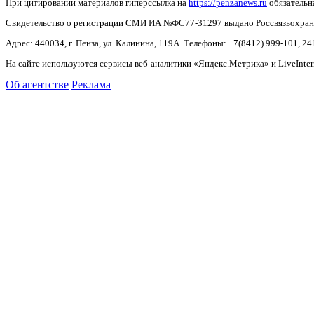
При цитировании материалов гиперссылка на
https://penzanews.ru
обязательн
Свидетельство о регистрации СМИ ИА №ФС77-31297 выдано Россвязьохранку
Адрес: 440034, г. Пенза, ул. Калинина, 119А. Телефоны: +7(8412)
999-101, 24
На сайте используются сервисы веб-аналитики «Яндекс.Метрика» и LiveInter
Об агентстве
Реклама