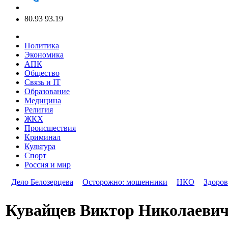
80.93
93.19
Политика
Экономика
АПК
Общество
Связь и IT
Образование
Медицина
Религия
ЖКХ
Происшествия
Криминал
Культура
Спорт
Россия и мир
Дело Белозерцева
Осторожно: мошенники
НКО
Здоров
Кувайцев Виктор Николаеви