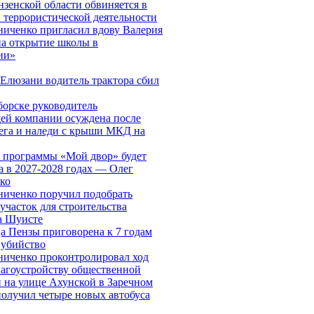
зенской области обвиняется в
 террористической деятельности
иченко пригласил вдову Валерия
а открытие школы в
ии»
Елюзани водитель трактора сбил
орске руководитель
ей компании осуждена после
ега и наледи с крыши МКД на
 программы «Мой двор» будет
 в 2027-2028 годах — Олег
ко
ниченко поручил подобрать
участок для строительства
а Шуисте
 Пензы приговорена к 7 годам
 убийство
ниченко проконтролировал ход
лагоустройству общественной
 на улице Ахунской в Заречном
олучил четыре новых автобуса