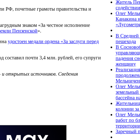
Житель Пен
содействии
ли РФ, почетные грамоты правительства и
Олег Мельн
Канакина н
«Лугометр
нагрудным знаком «За честное исполнение
земли Пензенской
».
В Средней 
пешехода
тина
удостоен медали ордена «За заслуги перед
В Сосновоб
управляющ
 составил почти 3,4 млн. рублей, его супруги
падения сн
женщину
Реализация
 и открытых источников. Сведения
продолжена
Мельничен
Олег Мель
земельный 
бассейна н
Жительница
колонии за
Олег Мель
работ по б
территории
Заречный п