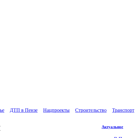
ье
ДТП в Пензе
Нацпроекты
Строительство
Транспорт
ч
Актуальное