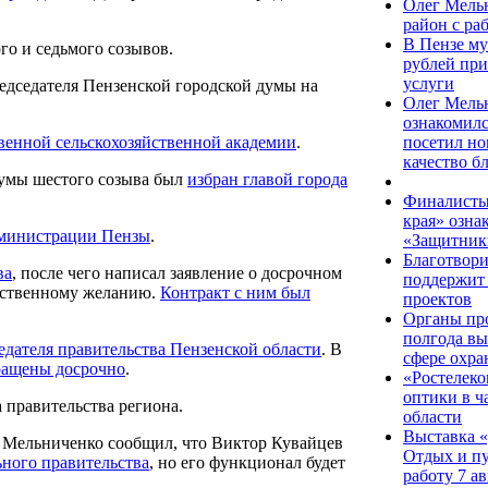
Олег Мель
район с ра
В Пензе му
го и седьмого созывов.
рублей при
услуги
редседателя Пензенской городской думы на
Олег Мель
ознакомилс
посетил но
венной сельскохозяйственной академии
.
качество б
думы шестого созыва был
избран главой города
Финалисты
края» озна
дминистрации Пензы
.
«Защитник
Благотвор
ва
, после чего написал заявление о досрочном
поддержит 
бственному желанию.
Контракт с ним был
проектов
Органы про
полгода вы
едателя правительства Пензенской области
. В
сфере охра
ращены досрочно
.
«Ростелеко
оптики в ч
 правительства региона.
области
Выставка «
г Мельниченко сообщил, что Виктор Кувайцев
Отдых и пу
ьного правительства
, но его функционал будет
работу 7 ав