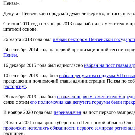
Пензы».
Депутат Пензенской городской думы четвертого, пятого, шесто
С июня 2011 года по январь 2013 года работал заместителем п
штатной основе.
26 марта 2013 года был
избран ректором Пензенской государст
24 сентября 2014 года на первой организационной сессии гор
Пензы
.
16 декабря 2015 года был единогласно
избран на пост главы а
10 сентября 2019 года был
избран депутатом гордумы VII созы
прекращении полномочий главы администрации Пензы по со
расторгнут
.
28 октября 2019 года был
назначен первым заместителем предс
связи с этим
его полномочия как депутата гордумы были прек
В ноябре 2020 года был
переназначен
на пост первого зампреда
29 марта 2021 года врио губернатора Пензенской области Оле
продолжит исполнять обязанности первого зампреда регионал
расширен.