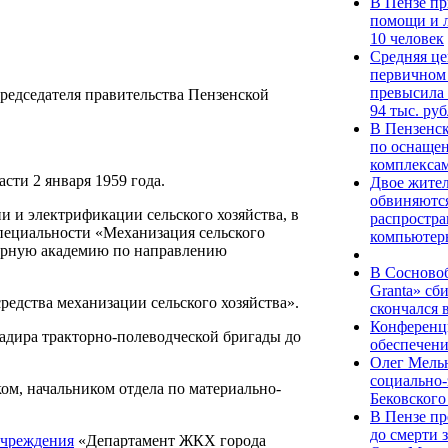
В Пензе п
помощи и л
10 человек
Средняя це
первичном 
превысила 
редседателя правительства Пензенской
94 тыс. ру
В Пензенск
по оснаще
комплексам
сти 2 января 1959 года.
Двое жител
обвиняются
 и электрификации сельского хозяйства, в
распростр
пециальности «Механизация сельского
компьютер
тарную академию по направлению
В Сосновоб
Granta» сб
редства механизации сельского хозяйства».
скончался 
Конференц
гадира тракторно-полеводческой бригады до
обеспечени
Олег Мель
социально-
ом, начальником отдела по материально-
Бековского
В Пензе пр
до смерти 
учреждения
«Департамент ЖКХ города