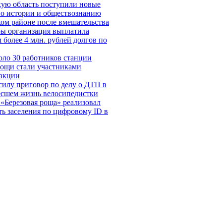
кую область поступили новые
по истории и обществознанию
ом районе после вмешательства
ры организация выплатила
 более 4 млн. рублей долгов по
оло 30 работников станции
мощи стали участниками
 акции
силу приговор по делу о ДТП в
есшем жизнь велосипедистки
«Березовая роща» реализовал
ь заселения по цифровому ID в