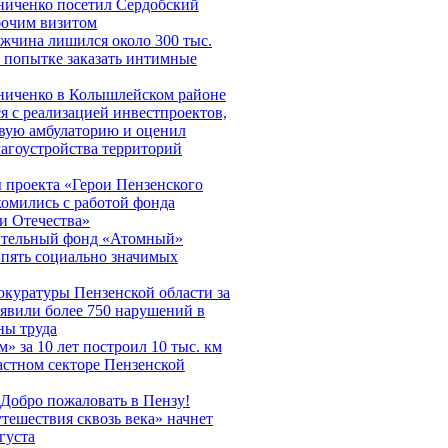
ниченко посетил Сердобский
бочим визитом
жчина лишился около 300 тыс.
 попытке заказать интимные
ниченко в Колышлейском районе
я с реализацией инвестпроектов,
вую амбулаторию и оценил
лагоустройства территорий
 проекта «Герои Пензенского
комились с работой фонда
и Отечества»
ительный фонд «Атомный»
пять социально значимых
куратуры Пензенской области за
явили более 750 нарушений в
ны труда
м» за 10 лет построил 10 тыс. км
астном секторе Пензенской
Добро пожаловать в Пензу!
тешествия сквозь века» начнет
густа