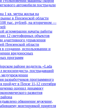
ри столкновении машины скорой
егкового автомобиля пострадали
на 1 кв. метра жилья на
рынке в Пензенской области
108 тыс. рублей, на вторичном —
блей
ой агломерации начаты работы
нию 12 светофорных объектов
и адаптивного управления
ей Пензенской области
 в создании, использовании и
анении вредоносных
ных программ
орском районе водитель «Lada
ил велосипедиста, пострадавший
в медучреждении
ия разработчиков программного
я пройдет в Пензе 11-12 сентября
ниченко оценил динамику
экономического развития
 района
едъявлено обвинение мужчине,
забившему монтировкой приятеля