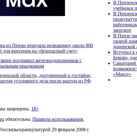
В Пензенс
учебники 
В Пензенск
прокурату
работникам
зарплате
В Пензе ок
скорой по
ка из Пензы передала незнакомцу около 800
донорской
й для внесения на «безопасный счет»
Вступил в 
Беково, ун
сянин поздравил железнодорожников с
Санаторий 
нальным праздником
возможност
«Максе»
нзенской области, допущенный к гостайне,
антом уголовного дела после выезда из РФ
ава защищены.
18+
.ru
обязательна.
Правила использования
.
связьохранкультурой 29 февраля 2008 г.