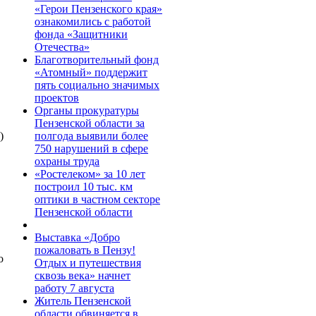
«Герои Пензенского края»
ознакомились с работой
фонда «Защитники
Отечества»
Благотворительный фонд
«Атомный» поддержит
пять социально значимых
проектов
Органы прокуратуры
Пензенской области за
полгода выявили более
)
750 нарушений в сфере
охраны труда
«Ростелеком» за 10 лет
построил 10 тыс. км
оптики в частном секторе
Пензенской области
Выставка «Добро
пожаловать в Пензу!
о
Отдых и путешествия
сквозь века» начнет
работу 7 августа
Житель Пензенской
области обвиняется в