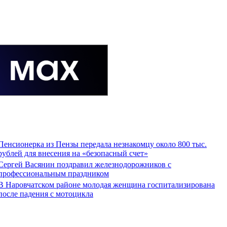
Пенсионерка из Пензы передала незнакомцу около 800 тыс.
рублей для внесения на «безопасный счет»
Сергей Васянин поздравил железнодорожников с
профессиональным праздником
В Наровчатском районе молодая женщина госпитализирована
после падения с мотоцикла