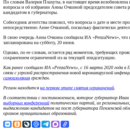
По словам Валерия Плахуты, в настоящее время возобновлена 
вопросы и об избрании Анны Очкиной председателем совета р
кандидатом в губернаторы.
Собеседник агентства пояснил, что вопросы о дате и месте пр
непосредственно Анне Очкиной, поскольку фактически деятел
В свою очередь Анна Очкина сообщила ИА «PenzaNews», что
запланирована на субботу, 20 июня.
Однако, по ее словам, остается ряд моментов, требующих прояс
сохранением ограничений из-за текущей эпидситуации.
Как ранее сообщало ИА «PenzaNews», с 16 марта 2020 года в 
связи с угрозой распространения новой коронавирусной инфек
самоизоляция
граждан.
Регион находится
на первом этапе снятия ограничений
.
В соответствии с постановлением, которое губернатор Иван 
выборных конференций
политических партий, их региональных
выдвижению кандидатов на пост губернатора Пензенской об
органов муниципальных образований.