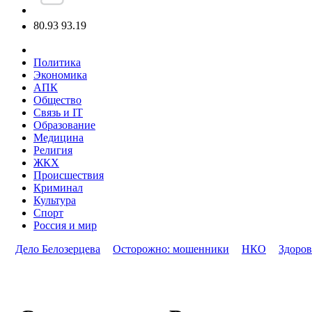
80.93
93.19
Политика
Экономика
АПК
Общество
Связь и IT
Образование
Медицина
Религия
ЖКХ
Происшествия
Криминал
Культура
Спорт
Россия и мир
Дело Белозерцева
Осторожно: мошенники
НКО
Здоров