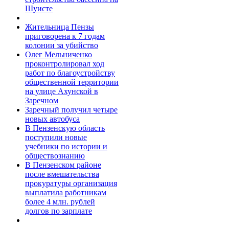
Шуисте
Жительница Пензы
приговорена к 7 годам
колонии за убийство
Олег Мельниченко
проконтролировал ход
работ по благоустройству
общественной территории
на улице Ахунской в
Заречном
Заречный получил четыре
новых автобуса
В Пензенскую область
поступили новые
учебники по истории и
обществознанию
В Пензенском районе
после вмешательства
прокуратуры организация
выплатила работникам
более 4 млн. рублей
долгов по зарплате