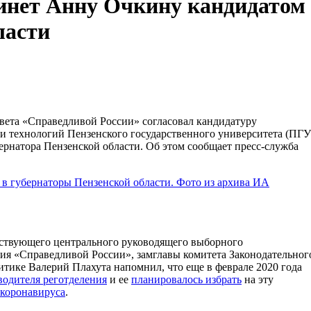
инет Анну Очкину кандидатом
ласти
ета «Справедливой России» согласовал кандидатуру
и технологий Пензенского государственного университета (ПГУ
рнатора Пензенской области. Об этом сообщает пресс-служба
ствующего центрального руководящего выборного
ения «Справедливой России», замглавы комитета Законодательног
тике Валерий Плахута напомнил, что еще в феврале 2020 года
водителя реготделения
и ее
планировалось избрать
на эту
коронавируса
.