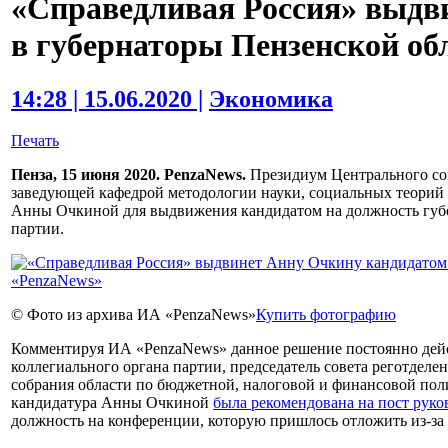
«Справедливая Россия» выдв
в губернаторы Пензенской об
14:28 | 15.06.2020 |
Экономика
Печать
Пенза, 15 июня 2020. PenzaNews.
Президиум Центрального сов
заведующей кафедрой методологии науки, социальных теорий 
Анны Очкиной для выдвижения кандидатом на должность губе
партии.
© Фото из архива ИА «PenzaNews»
Купить фотографию
Комментируя ИА «PenzaNews» данное решение постоянно дей
коллегиального органа партии, председатель совета реготдел
собрания области по бюджетной, налоговой и финансовой поли
кандидатура Анны Очкиной
была рекомендована на пост руко
должность на конференции, которую пришлось отложить из-за